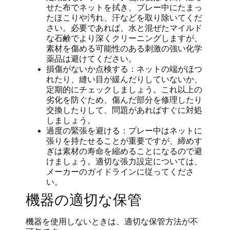
せた布でネットを拭き、プレー中にたまっ
たほこりや汚れ、汗などを取り除いてくだ
さい。必要であれば、水と混ぜたマイルド
な石鹸でより深くクリーニングしますが、
素材を傷める可能性のある刺激の強い化学
薬品は避けてください。
損傷がないか点検する：ネットの端がほつ
れたり、縫い目が緩んだりしていないか、
定期的にチェックしましょう。これ以上の
劣化を防ぐため、傷んだ部分を修理したり
交換したりして、問題があればすぐに対処
しましょう。
過度の緊張を避ける：プレー中はネットに
張りを持たせることが重要ですが、締めす
ぎは素材の寿命を縮めることになるので避
けましょう。適切な張力設定については、
メーカーのガイドラインに従ってくださ
い。
機器の適切な保管
機器を使用しないときは、適切な保管方法が不