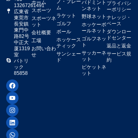
ノ・フレー
ホーム
バドミント
プライバシ
13267261491
ム
ンネット
ーポリシー
スポーツ
広東省
ラケット
野球ネット
ナレッジ・
東莞市
スポーツネ
ゴルフ
ベース
長安鎮
ット
ホッケーボ
東門中
ールネット
ボール
ダウンロー
会社概要
路82号
ドセンター
ゴルフネッ
ホッケース
工場
中正大
ト
ティック
返品と返金
厦1319
お問い合わ
サッカーネ
サンシェー
サービス規
室
せ
ット
ド
約
パトリ
ック
ピケットネ
85858
ット