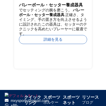
バレーボール・セッター養成器具
ゴ
でセッティングの腕を磨こう。
バレー
ジ
ボール・セッター養成器具
.正確さ、タ
プ
イミング、手の置き方を向上させるよう
ッ
に設計されたこの器具は、セッターのテ
能
クニックを高めたいプレーヤーに最適で
フ
す。
っ
ン
詳細を見る
クイック
スポーツ
スポーツ
リソース
mxysports@gmail.com
リンク
ボルケー
ネット
ブログ
+86-