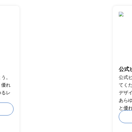
公式
よう。
公式
、優れ
てく
ゆるレ
デザ
あら
と優