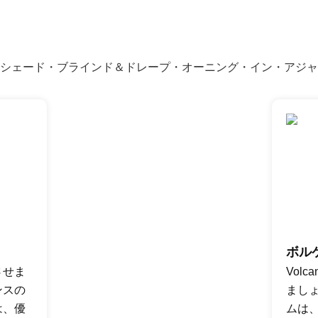
ボル
させま
Vol
ンスの
まし
は、優
ムは