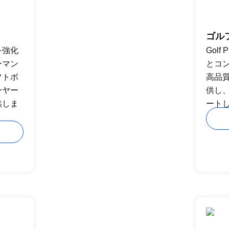
ゴル
を強化
Gol
ーマン
とコ
フトボ
高品
ーヤー
供し
供しま
ート