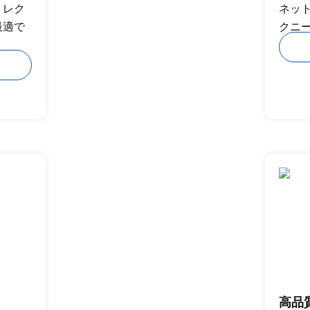
、レク
ネッ
最適で
クニ
高品