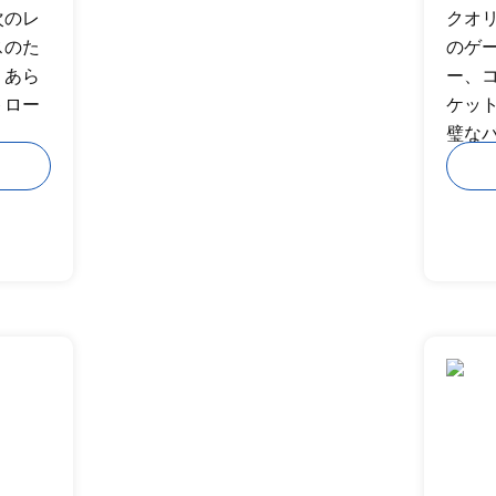
次のレ
クオ
スのた
のゲ
、あら
ー、
トロー
ケッ
。
璧な