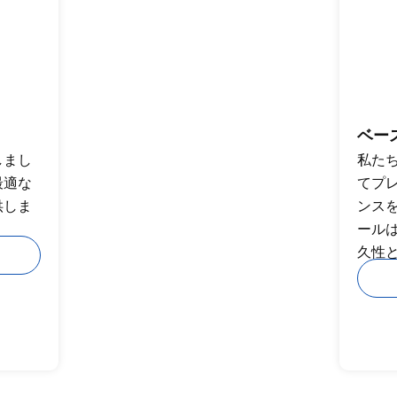
ベー
しまし
私た
最適な
てプ
供しま
ンス
ール
久性