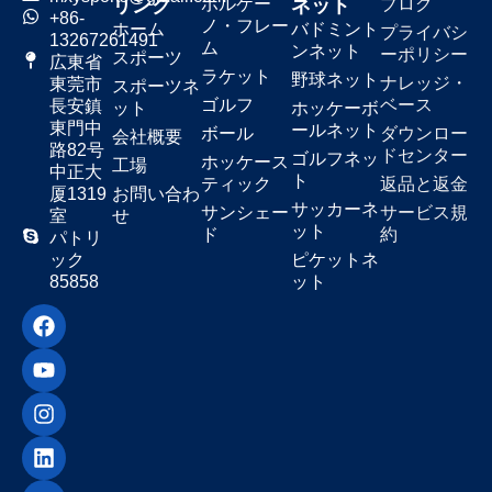
リンク
ボルケー
ネット
ブログ
+86-
ノ・フレー
ホーム
バドミント
プライバシ
13267261491
ム
ンネット
ーポリシー
スポーツ
広東省
ラケット
野球ネット
ナレッジ・
東莞市
スポーツネ
ゴルフ
ベース
長安鎮
ット
ホッケーボ
東門中
ールネット
ボール
ダウンロー
会社概要
路82号
ドセンター
ゴルフネッ
ホッケース
工場
中正大
ト
ティック
返品と返金
厦1319
お問い合わ
サッカーネ
サンシェー
サービス規
室
せ
ット
ド
約
パトリ
ック
ピケットネ
85858
ット