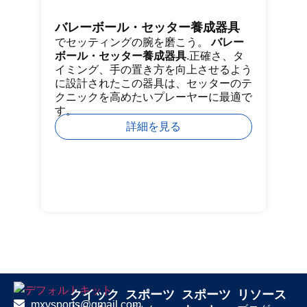
バレーボール・セッター養成器具
ゴ
でセッティングの腕を磨こう。
バレー
ジ
ボール・セッター養成器具
.正確さ、タ
プ
イミング、手の置き方を向上させるよう
ッ
に設計されたこの器具は、セッターのテ
能
クニックを高めたいプレーヤーに最適で
フ
す。
っ
ン
詳細を見る
クイック
スポーツ
スポーツ
リソース
mxysports@gmail.com