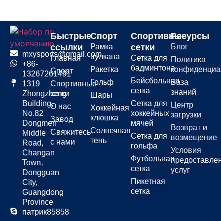
Быстрые
Спорт
Спортивные
Ресурсы
ссылки
Рамка
сетки
Блог
mxysports@gmail.com
вулкана
Главная
Сетка для
Политика
+86-
бадминтона
Ракетка
конфиденциа
Спорт
13267261491
Бейсбольная
Гольф
База
1319
Спортивные
сетка
знаний
Zhongzheng
сетки
Шары
Building,
Сетка для
Центр
О нас
Хоккейная
No.82
хоккейных
загрузки
клюшка
Завод
Dongmen
мячей
Возврат и
Солнечная
Свяжитесь
Middle
Сетка для
возмещение
тень
с нами
Road,
гольфа
Условия
Changan
Футбольная
предоставле
Town,
сетка
услуг
Dongguan
Пикетная
City,
сетка
Guangdong
Province
патрик85858