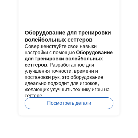
Оборудование для тренировки
С
волейбольных сеттеров
с
Совершенствуйте свои навыки
Ид
настройки с помощью
Оборудование
в 
для тренировки волейбольных
кл
сеттеров
. Разработанное для
бе
улучшения точности, времени и
ко
постановки рук, это оборудование
ре
идеально подходит для игроков,
за
желающих улучшить технику игры на
дв
сеттере.
Посмотреть детали