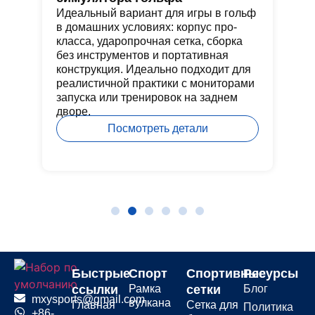
пр
Идеальный вариант для игры в гольф
по
ие
в домашних условиях: корпус про-
Эт
класса, ударопрочная сетка, сборка
не
без инструментов и портативная
об
конструкция. Идеально подходит для
та
реалистичной практики с мониторами
запуска или тренировок на заднем
а
дворе.
Посмотреть детали
Быстрые
Спорт
Спортивные
Ресурсы
ссылки
Рамка
сетки
Блог
mxysports@gmail.com
вулкана
Главная
Сетка для
Политика
+86-