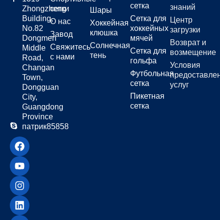
сетка
знаний
Zhongzheng
сетки
Шары
Building,
Сетка для
Центр
О нас
Хоккейная
No.82
хоккейных
загрузки
клюшка
Завод
Dongmen
мячей
Возврат и
Солнечная
Свяжитесь
Middle
Сетка для
возмещение
тень
с нами
Road,
гольфа
Условия
Changan
Футбольная
предоставле
Town,
сетка
услуг
Dongguan
Пикетная
City,
сетка
Guangdong
Province
патрик85858