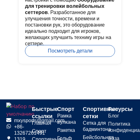
для тренировки волейбольных
кл
сеттеров
. Разработанное для
бе
улучшения точности, времени и
ко
постановки рук, это оборудование
ре
идеально подходит для игроков,
за
желающих улучшить технику игры на
дв
сеттере.
Посмотреть детали
Быстрые
Спорт
Спортивные
Ресурсы
ссылки
Рамка
сетки
Блог
mxysports@gmail.com
вулкана
Главная
Сетка для
Политика
+86-
бадминтона
Ракетка
конфиденциа
Спорт
13267261491
Бейсбольная
Гольф
База
1319
Спортивные