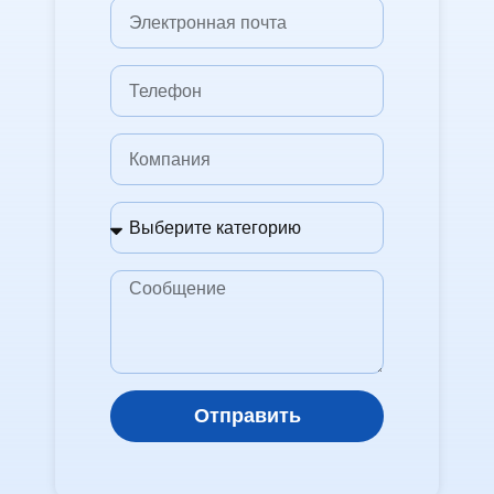
Отправить