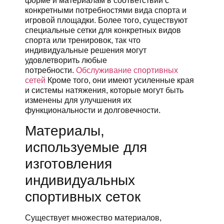
форме и материалам в соответствии с
конкретными потребностями вида спорта и
игровой площадки. Более того, существуют
специальные сетки для конкретных видов
спорта или тренировок, так что
индивидуальные решения могут
удовлетворить любые
потребности.
Обслуживание спортивных
сетей
Кроме того, они имеют усиленные края
и системы натяжения, которые могут быть
изменены для улучшения их
функциональности и долговечности.
Материалы,
используемые для
изготовления
индивидуальных
спортивных сеток
Существует множество материалов,