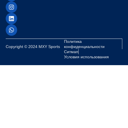
Политика
Copyright © 2024 MXY Sports
конфиденциальности
Ситмап
Условия использования