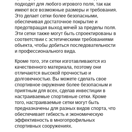
подходят для любого игрового поля, так как
имеют все возможные размеры и требования.
Это делает сетки более безопасными,
обеспечивая достаточное покрытие и
предотвращая выход мячей за пределы поля.
Эти сетки также могут быть спроектированы в
соответствии с эстетическими требованиями
объекта, чтобы добиться последовательности
и профессионального вида.
Кроме того, эти сетки изготавливаются из
качественного материала, поэтому они
отличаются высокой прочностью и
долговечностью. Вы можете сделать свое
спортивное окружение более безопасным и
приятным для всех, сделав инвестиции в
настраиваемые спортивные сетки. Кроме
того, настраиваемые сетки могут быть
предназначены для разных видов спорта, что
обеспечивает гибкость и экономическую
эффективность в многопрофильных
спортивных сооружениях.