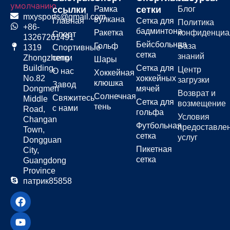
ссылки
Рамка
сетки
Блог
mxysports@gmail.com
вулкана
Главная
Сетка для
Политика
+86-
бадминтона
Ракетка
конфиденциа
Спорт
13267261491
Бейсбольная
Гольф
База
1319
Спортивные
сетка
знаний
Zhongzheng
сетки
Шары
Building,
Сетка для
Центр
О нас
Хоккейная
No.82
хоккейных
загрузки
клюшка
Завод
Dongmen
мячей
Возврат и
Солнечная
Свяжитесь
Middle
Сетка для
возмещение
тень
с нами
Road,
гольфа
Условия
Changan
Футбольная
предоставле
Town,
сетка
услуг
Dongguan
Пикетная
City,
сетка
Guangdong
Province
патрик85858