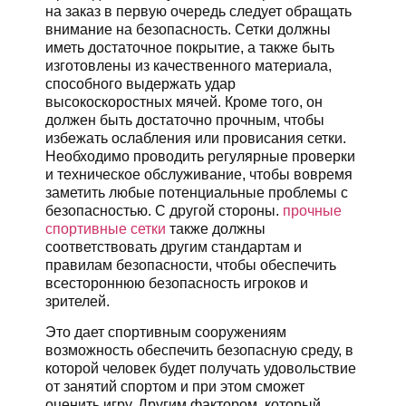
на заказ в первую очередь следует обращать
внимание на безопасность. Сетки должны
иметь достаточное покрытие, а также быть
изготовлены из качественного материала,
способного выдержать удар
высокоскоростных мячей. Кроме того, он
должен быть достаточно прочным, чтобы
избежать ослабления или провисания сетки.
Необходимо проводить регулярные проверки
и техническое обслуживание, чтобы вовремя
заметить любые потенциальные проблемы с
безопасностью. С другой стороны.
прочные
спортивные сетки
также должны
соответствовать другим стандартам и
правилам безопасности, чтобы обеспечить
всестороннюю безопасность игроков и
зрителей.
Это дает спортивным сооружениям
возможность обеспечить безопасную среду, в
которой человек будет получать удовольствие
от занятий спортом и при этом сможет
оценить игру. Другим фактором, который