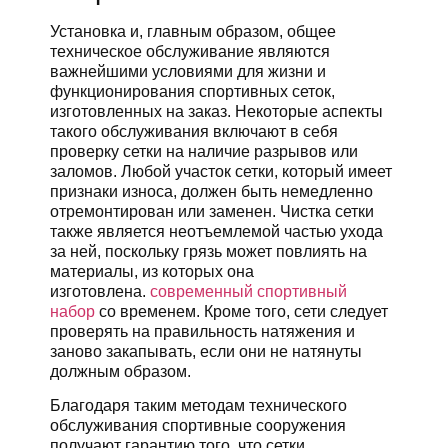
Установка и, главным образом, общее
техническое обслуживание являются
важнейшими условиями для жизни и
функционирования спортивных сеток,
изготовленных на заказ. Некоторые аспекты
такого обслуживания включают в себя
проверку сетки на наличие разрывов или
заломов. Любой участок сетки, который имеет
признаки износа, должен быть немедленно
отремонтирован или заменен. Чистка сетки
также является неотъемлемой частью ухода
за ней, поскольку грязь может повлиять на
материалы, из которых она
изготовлена.
современный спортивный
набор
со временем. Кроме того, сети следует
проверять на правильность натяжения и
заново закапывать, если они не натянуты
должным образом.
Благодаря таким методам технического
обслуживания спортивные сооружения
получают гарантию того, что сетки,