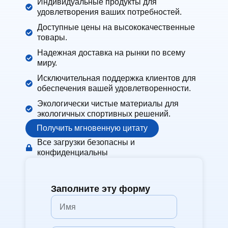
Индивидуальные продукты для
удовлетворения ваших потребностей.
Доступные цены на высококачественные
товары.
Надежная доставка на рынки по всему
миру.
Исключительная поддержка клиентов для
обеспечения вашей удовлетворенности.
Экологически чистые материалы для
экологичных спортивных решений.
Получить мгновенную цитату
Все загрузки безопасны и
конфиденциальны
Заполните эту форму