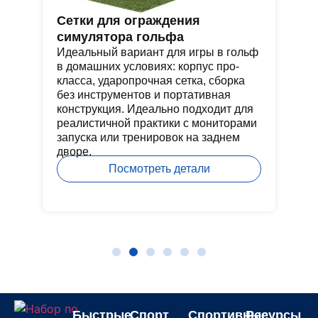
ки
Сетки для ограждения
Н
симулятора гольфа
Ус
пр
Идеальный вариант для игры в гольф
по
ие
в домашних условиях: корпус про-
Эт
класса, ударопрочная сетка, сборка
не
без инструментов и портативная
об
конструкция. Идеально подходит для
та
реалистичной практики с мониторами
запуска или тренировок на заднем
а
дворе.
Посмотреть детали
Быстрые
Спорт
Спортивные
Ресурсы