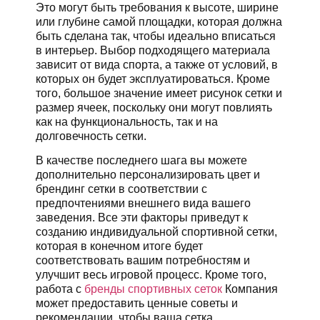
Это могут быть требования к высоте, ширине
или глубине самой площадки, которая должна
быть сделана так, чтобы идеально вписаться
в интерьер. Выбор подходящего материала
зависит от вида спорта, а также от условий, в
которых он будет эксплуатироваться. Кроме
того, большое значение имеет рисунок сетки и
размер ячеек, поскольку они могут повлиять
как на функциональность, так и на
долговечность сетки.
В качестве последнего шага вы можете
дополнительно персонализировать цвет и
брендинг сетки в соответствии с
предпочтениями внешнего вида вашего
заведения. Все эти факторы приведут к
созданию индивидуальной спортивной сетки,
которая в конечном итоге будет
соответствовать вашим потребностям и
улучшит весь игровой процесс. Кроме того,
работа с
бренды спортивных сеток
Компания
может предоставить ценные советы и
рекомендации, чтобы ваша сетка