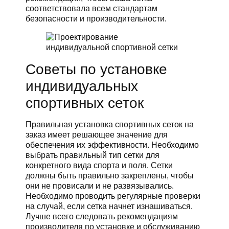
соответствовала всем стандартам
безопасности и производительности.
Советы по установке
индивидуальных
спортивных сеток
Правильная установка спортивных сеток на
заказ имеет решающее значение для
обеспечения их эффективности. Необходимо
выбрать правильный тип сетки для
конкретного вида спорта и поля. Сетки
должны быть правильно закреплены, чтобы
они не провисали и не развязывались.
Необходимо проводить регулярные проверки
на случай, если сетка начнет изнашиваться.
Лучше всего следовать рекомендациям
производителя по установке и обслуживанию