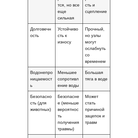
тся, но все
сть и
еще
сцепление
сильная
Долговечн
Устойчиво
Прочный,
ость
сть к
но узлы
износу
могут
ослабнуть
со
временем
Водонепро
Меньшее
Большая
ницаемост
сопротивл
тяга в воде
ь
ение воды
Безопасно
Безопасне
Может
сть (для
е (меньше
стать
животных)
вероятнос
причиной
ть
зацепок и
получения
травм
травмы)