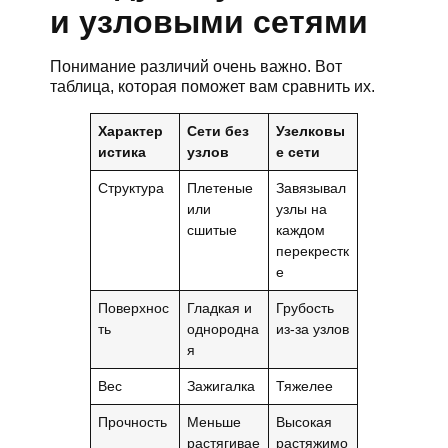
и узловыми сетями
Понимание различий очень важно. Вот
таблица, которая поможет вам сравнить их.
Характер
Сети без
Узелковы
истика
узлов
е сети
Структура
Плетеные
Завязывал
или
узлы на
сшитые
каждом
перекрестк
е
Поверхнос
Гладкая и
Грубость
ть
однородна
из-за узлов
я
Вес
Зажигалка
Тяжелее
Прочность
Меньше
Высокая
растягивае
растяжимо