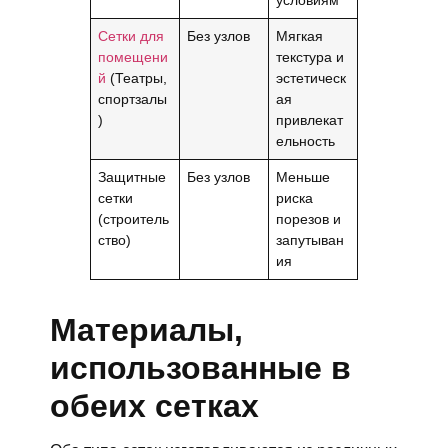
условиям
Сетки для
Без узлов
Мягкая
помещени
текстура и
й
(Театры,
эстетическ
спортзалы
ая
)
привлекат
ельность
Защитные
Без узлов
Меньше
сетки
риска
(строитель
порезов и
ство)
запутыван
ия
Материалы,
использованные в
обеих сетках