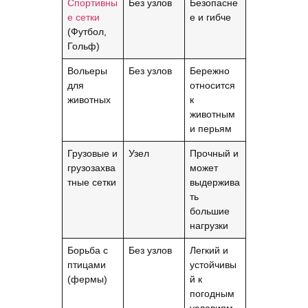
Спортивны
Без узлов
Безопасне
е сетки
е и гибче
(Футбол,
Гольф)
Вольеры
Без узлов
Бережно
для
относится
животных
к
животным
и перьям
Грузовые и
Узел
Прочный и
грузозахва
может
тные сетки
выдержива
ть
большие
нагрузки
Борьба с
Без узлов
Легкий и
птицами
устойчивы
(фермы)
й к
погодным