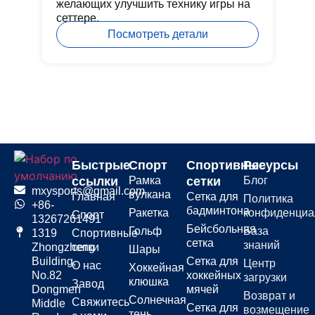
желающих улучшить технику игры на
дв
сеттере.
Посмотреть детали
Быстрые
Спорт
Спортивные
Ресурсы
ссылки
Рамка
сетки
Блог
mxysports@gmail.com
вулкана
Главная
Сетка для
Политика
+86-
бадминтона
Ракетка
конфиденциа
Спорт
13267261491
Бейсбольная
Гольф
База
1319
Спортивные
сетка
знаний
Zhongzheng
сетки
Шары
Building,
Сетка для
Центр
О нас
Хоккейная
No.82
хоккейных
загрузки
клюшка
Завод
Dongmen
мячей
Возврат и
Солнечная
Свяжитесь
Middle
Сетка для
возмещение
тень