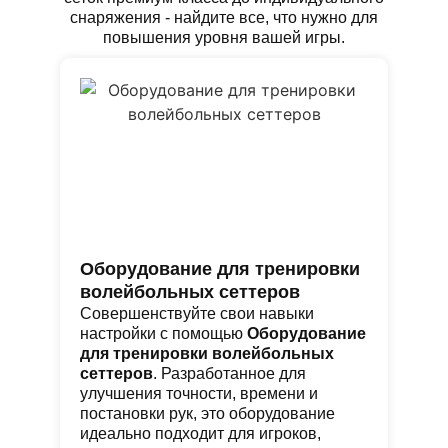
снаряжения - найдите все, что нужно для
повышения уровня вашей игры.
Оборудование для тренировки
С
волейбольных сеттеров
с
Совершенствуйте свои навыки
Ид
настройки с помощью
Оборудование
в 
для тренировки волейбольных
кл
сеттеров
. Разработанное для
бе
улучшения точности, времени и
ко
постановки рук, это оборудование
ре
идеально подходит для игроков,
за