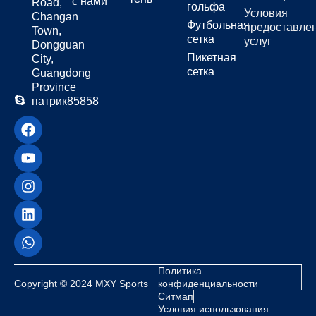
с нами
Road,
гольфа
Условия
Changan
Футбольная
предоставле
Town,
сетка
услуг
Dongguan
Пикетная
City,
сетка
Guangdong
Province
патрик85858
Политика
Copyright © 2024 MXY Sports
конфиденциальности
Ситмап
Условия использования