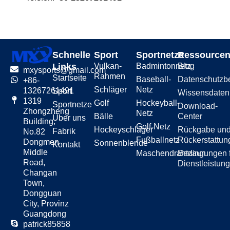
Schnelle
Sport
Sportnetze
Ressource
Links
Vulkan-
Badmintonnetz
Blog
mxysports@gmail.com
Rahmen
Startseite
Baseball-
Datenschutzb
+86-
Schläger
Netz
13267261491
Sport
Wissensdate
1319
Golf
Hockeyball-
Sportnetze
Download-
Zhongzheng
Netz
Bälle
Center
Über uns
Building,
Golf-Netz
Hockeyschläger
Rückgabe un
Fabrik
No.82
Fußballnetz
Rückerstattun
Dongmen
Sonnenblende
Kontakt
Middle
Maschendrahtzaun
Bedingungen 
Road,
Dienstleistun
Changan
Town,
Dongguan
City, Provinz
Guangdong
patrick85858