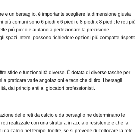
one e un bersaglio, è importante scegliere la dimensione giusta
 più comuni sono 6 piedi x 6 piedi e 8 piedi x 8 piedi; le reti pi
elle più piccole aiutano a perfezionare la precisione.
 gli spazi interni possono richiedere opzioni più compatte rispett
fre sfide e funzionalità diverse. È dotata di diverse tasche per i
i a praticare varie angolazioni e tecniche di tiro. I bersagli
ità, dai principianti ai giocatori professionisti.
zzazione delle reti da calcio e da bersaglio ne determinano le
 reti realizzate con una struttura in acciaio resistente e che la
oni da calcio nel tempo. Inoltre, se si prevede di collocare la rete