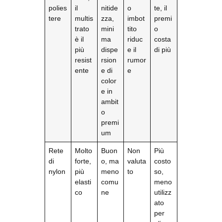
polies
il
nitide
o
te, il
tere
multis
zza,
imbot
premi
trato
mini
tito
o
è il
ma
riduc
costa
più
dispe
e il
di più
resist
rsion
rumor
ente
e di
e
color
e in
ambit
o
premi
um
Rete
Molto
Buon
Non
Più
di
forte,
o, ma
valuta
costo
nylon
più
meno
to
so,
elasti
comu
meno
co
ne
utilizz
ato
per