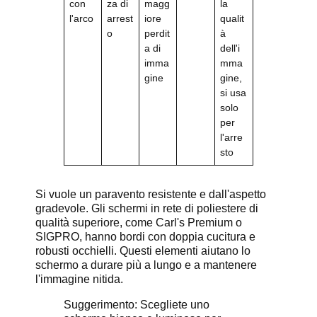
con
za di
magg
la
l'arco
arrest
iore
qualit
o
perdit
à
a di
dell'i
imma
mma
gine
gine,
si usa
solo
per
l'arre
sto
Si vuole un paravento resistente e dall'aspetto
gradevole. Gli schermi in rete di poliestere di
qualità superiore, come Carl's Premium o
SIGPRO, hanno bordi con doppia cucitura e
robusti occhielli. Questi elementi aiutano lo
schermo a durare più a lungo e a mantenere
l'immagine nitida.
Suggerimento: Scegliete uno