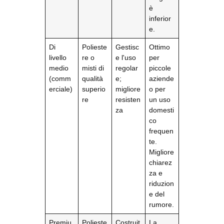
è
inferior
e.
Di
Polieste
Gestisc
Ottimo
livello
re o
e l'uso
per
medio
misti di
regolar
piccole
(comm
qualità
e;
aziende
erciale)
superio
migliore
o per
re
resisten
un uso
za
domesti
co
frequen
te.
Migliore
chiarez
za e
riduzion
e del
rumore.
Premiu
Polieste
Costruit
La