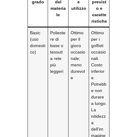
grado
del
e
previst
materia
utilizzo
o e
le
caratte
ristiche
Basic
Polieste
Ottimo
Ottimo
(uso
re di
per il
per i
domesti
base o
gioco
golfisti
co)
tessuti
occasio
occasio
a rete
nale;
nali.
più
meno
Costo
leggeri
durevol
inferior
e
e.
Potrebb
e non
durare
a lungo.
La
nitidezz
a
dell'im
magine