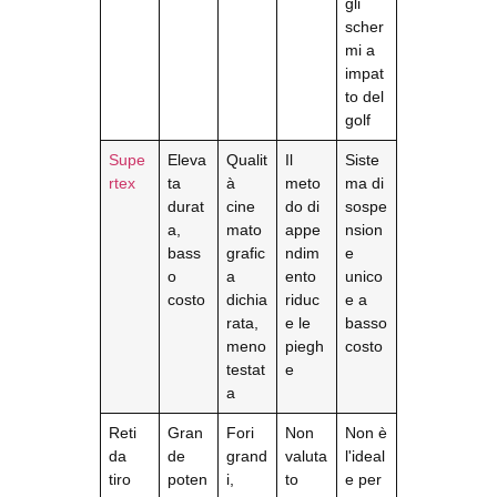
gli
scher
mi a
impat
to del
golf
Supe
Eleva
Qualit
Il
Siste
rtex
ta
à
meto
ma di
durat
cine
do di
sospe
a,
mato
appe
nsion
bass
grafic
ndim
e
o
a
ento
unico
costo
dichia
riduc
e a
rata,
e le
basso
meno
piegh
costo
testat
e
a
Reti
Gran
Fori
Non
Non è
da
de
grand
valuta
l'ideal
tiro
poten
i,
to
e per