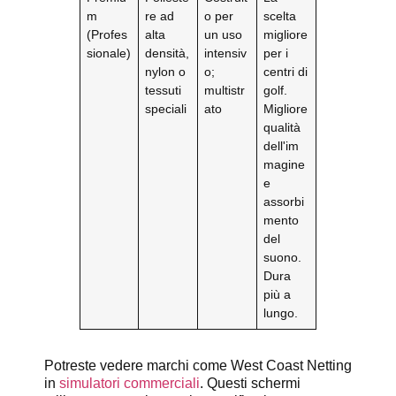
m
re ad
o per
scelta
(Profes
alta
un uso
migliore
sionale)
densità,
intensiv
per i
nylon o
o;
centri di
tessuti
multistr
golf.
speciali
ato
Migliore
qualità
dell'im
magine
e
assorbi
mento
del
suono.
Dura
più a
lungo.
Potreste vedere marchi come West Coast Netting
in
simulatori commerciali
. Questi schermi