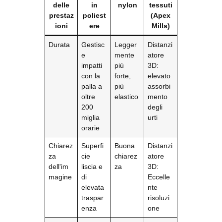
delle
in
nylon
tessuti
prestaz
poliest
(Apex
ioni
ere
Mills)
Durata
Gestisc
Legger
Distanzi
e
mente
atore
impatti
più
3D:
con la
forte,
elevato
palla a
più
assorbi
oltre
elastico
mento
200
degli
miglia
urti
orarie
Chiarez
Superfi
Buona
Distanzi
za
cie
chiarez
atore
dell'im
liscia e
za
3D:
magine
di
Eccelle
elevata
nte
traspar
risoluzi
enza
one