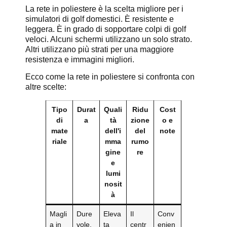
La rete in poliestere è la scelta migliore per i
simulatori di golf domestici. È resistente e
leggera. È in grado di sopportare colpi di golf
veloci. Alcuni schermi utilizzano un solo strato.
Altri utilizzano più strati per una maggiore
resistenza e immagini migliori.
Ecco come la rete in poliestere si confronta con
altre scelte:
Tipo
Durat
Quali
Ridu
Cost
di
a
tà
zione
o e
mate
dell'i
del
note
riale
mma
rumo
gine
re
e
lumi
nosit
à
Magli
Dure
Eleva
Il
Conv
a in
vole,
ta
centr
enien