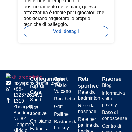
precisione, il tempismo e il
des
posizionamento delle mani, questa
in
attrezzatura è ideale per i giocatori che
o p
desiderano migliorare le proprie
tecniche di palleggio.
Vedi dettagli
Collegamenti
Sport
Reti
Risorse
mxysports@gmail.com
rapidi
Telaio
sportive
Blog
+86-
Vulcano
Casa
Rete da
Informativa
13267261491
badminton
Racchetta
sulla
Sport
1319
privacy
Rete da
Golf
Zhongzheng
Reti
baseball
Base di
Building,
sportive
Palline
conoscenza
No.82
Rete per
Chi siamo
Bastone da
Dongmen
palline da
Centro di
hockey
Fabbrica
Middle
hockey
download