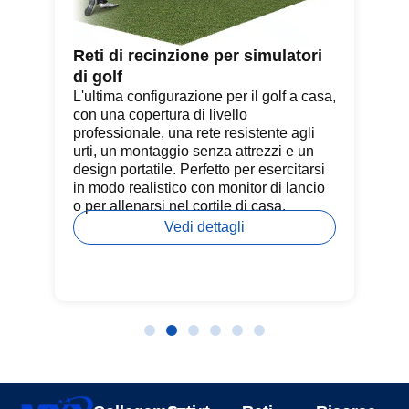
del
Reti di recinzione per simulatori
Se
di golf
Pr
qua
L'ultima configurazione per il golf a casa,
pal
con una copertura di livello
ne
professionale, una rete resistente agli
un
a
urti, un montaggio senza attrezzi e un
ri
design portatile. Perfetto per esercitarsi
in modo realistico con monitor di lancio
e
o per allenarsi nel cortile di casa.
Vedi dettagli