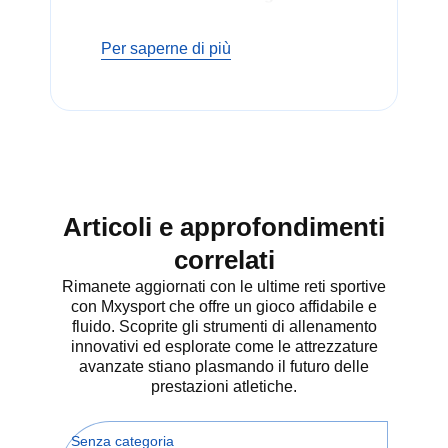
qualità
questa mazza offre
potenza migliorata
per ottenere
Per saperne di più
colpi potenti mantenendo
precisione
e
controllo
. Sia che si
tratti di un tiro in porta o di un
contatto per un colpo sicuro,
questa mazza offre il perfetto
equilibrio tra forza e precisione.
Articoli e approfondimenti
Con
dimensioni ufficiali
È adatto
sia ai giocatori amatoriali che a
correlati
quelli professionisti e soddisfa gli
standard della concorrenza. Il
di
Rimanete aggiornati con le ultime reti sportive
lunga durata
Il design di questa
con Mxysport che offre un gioco affidabile e
mazza assicura che si possa
fluido. Scoprite gli strumenti di allenamento
contare su di essa per molte
innovativi ed esplorate come le attrezzature
stagioni di gioco, sia in
avanzate stiano plasmando il futuro delle
allenamento che in partita. Elevate
prestazioni atletiche.
la vostra capacità di colpire con
questa mazza da baseball
Senza categoria
Senz
resistente e ad alte prestazioni.