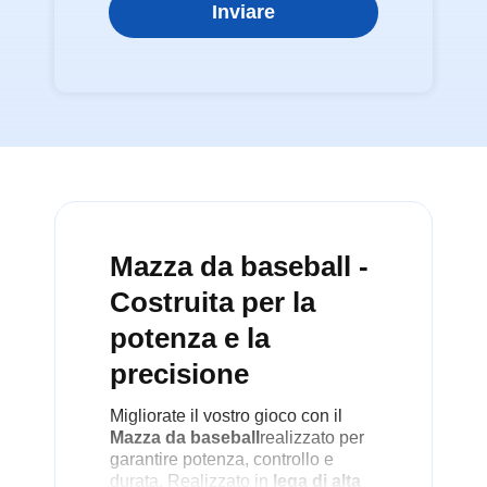
Inviare
Mazza da baseball -
Costruita per la
potenza e la
precisione
Migliorate il vostro gioco con il
Mazza da baseball
realizzato per
garantire potenza, controllo e
durata. Realizzato in
lega di alta