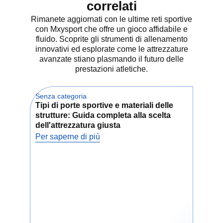
Che cos'è un
correlati
muro di
Rimanete aggiornati con le ultime reti sportive
con Mxysport che offre un gioco affidabile e
allenamento
fluido. Scoprite gli strumenti di allenamento
innovativi ed esplorate come le attrezzature
per il rimbalzo
avanzate stiano plasmando il futuro delle
prestazioni atletiche.
del tennis?
Senza categoria
Senz
Un muro di rimbalzo per il tennis è
Tipi di porte sportive e materiali delle
Com
una superficie piatta che fa
strutture: Guida completa alla scelta
dell
rimbalzare la palla verso di voi. È
dell'attrezzatura giusta
sic
perfetto per l'auto-allenamento. Si
Per saperne di più
Per 
colpisce la palla e questa ritorna,
proprio come in un rally. Imita il
gioco reale. Questo attrezzo è
chiamato anche muro di battuta,
tabellone o muro di ritorno. Alcuni
modelli sono dotati di reti di
rimbalzo per il tennis, che
utilizzano la tensione per far
tornare la palla. Altri sono pareti