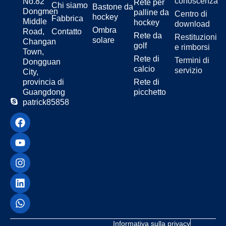
conoscenza
No.82
Rete per
Chi siamo
Pratica da solista:
Non c'è
Bastone da
Dongmen
palline da
Centro di
bisogno di un partner
hockey
Fabbrica
Middle
hockey
download
Ombra
Road,
Contatto
Rete da
Restituzioni
solare
Changan
golf
e rimborsi
Migliorare il gioco di gambe:
Town,
Rete di
Termini di
Rimanere vigili e muoversi
Dongguan
calcio
servizio
costantemente
City,
provincia di
Rete di
Guangdong
picchetto
patrick85858
Aumenta i tempi di reazione:
Aiuta a prendere decisioni rapide
Padroneggiare i colpi:
Esercitarsi
con dritti, rovesci e volée.
Allenamento a ripetizione:
Aiuta
a costruire la memoria muscolare
Informativa sulla privacy