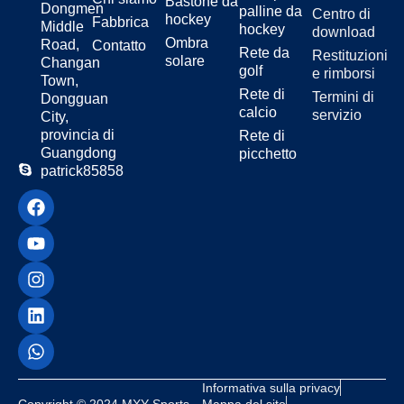
Bastone da
Dongmen
palline da
Centro di
hockey
Fabbrica
Middle
hockey
download
Ombra
Road,
Contatto
Rete da
Restituzioni
solare
Changan
golf
e rimborsi
Town,
Rete di
Termini di
Dongguan
calcio
servizio
City,
provincia di
Rete di
Guangdong
picchetto
patrick85858
Informativa sulla privacy