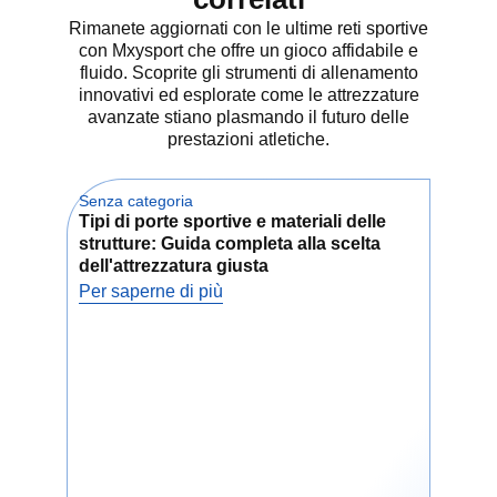
Rimanete aggiornati con le ultime reti sportive
con Mxysport che offre un gioco affidabile e
Il
dimensioni personalizzabili
fluido. Scoprite gli strumenti di allenamento
garantisce l'adattabilità a diversi
innovativi ed esplorate come le attrezzature
spazi di allenamento, sia
avanzate stiano plasmando il futuro delle
all'interno di una gabbia di battuta
prestazioni atletiche.
che all'aperto sul campo. Il suo
facile da configurare
significa
Senza categoria
Senz
che non si perde tempo a
Tipi di porte sportive e materiali delle
Com
prepararsi e ci si può concentrare
strutture: Guida completa alla scelta
dell
sull'allenamento. Il
resistenza alle
dell'attrezzatura giusta
sic
sollecitazioni
della rete assicura
Per saperne di più
Per 
che rimanga intatta anche dopo
ripetuti colpi, rendendola ideale
per i giocatori di tutti i livelli.
Sia che siate agli inizi o che stiate
perfezionando la vostra tecnica di
battuta, questa
rete di battuta per
il baseball
è stato progettato per