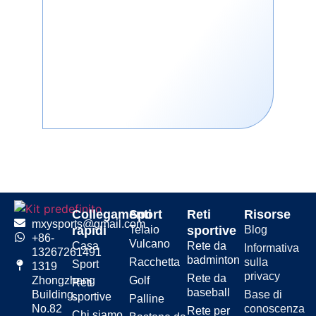
aiutarvi a raggiungere il vostro
massimo potenziale. Affidabile,
resistente e facile da installare, è
l'aggiunta perfetta alla vostra
routine di allenamento.
Collegamenti
Sport
Reti
Risorse
mxysports@gmail.com
rapidi
Telaio
sportive
Blog
+86-
Vulcano
Casa
Rete da
Informativa
13267261491
badminton
Racchetta
sulla
Sport
1319
privacy
Rete da
Golf
Zhongzheng
Reti
baseball
Base di
Building,
sportive
Palline
conoscenza
No.82
Rete per
Chi siamo