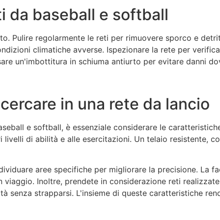
 da baseball e softball
. Pulire regolarmente le reti per rimuovere sporco e detriti
 condizioni climatiche avverse. Ispezionare la rete per verif
Usare un'imbottitura in schiuma antiurto per evitare danni dovu
icercare in una rete da lancio
seball e softball, è essenziale considerare le caratteristich
livelli di abilità e alle esercitazioni. Un telaio resistente,
ndividuare aree specifiche per migliorare la precisione. La f
viaggio. Inoltre, prendete in considerazione reti realizzate
ocità senza strapparsi. L'insieme di queste caratteristiche r