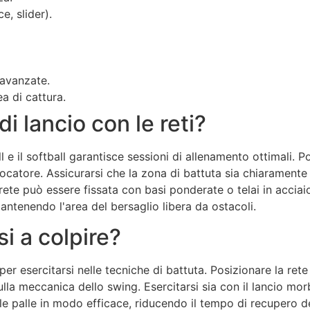
e, slider).
 avanzate.
a di cattura.
 lancio con le reti?
l e il softball garantisce sessioni di allenamento ottimali. P
el giocatore. Assicurarsi che la zona di battuta sia chiarame
rete può essere fissata con basi ponderate o telai in acciai
à mantenendo l'area del bersaglio libera da ostacoli.
si a colpire?
i per esercitarsi nelle tecniche di battuta. Posizionare la ret
lla meccanica dello swing. Esercitarsi sia con il lancio morb
 palle in modo efficace, riducendo il tempo di recupero della p