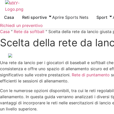
Vai
al
contenuto
Casa
Reti sportive
Aprire Sports Nets
Sport
Richiedi un preventivo
Casa
"
Rete da softball
"
Scelta della rete da lancio giusta 
Scelta della rete da lanc
Una rete da lancio per i giocatori di baseball e softball che
consistenza e offre uno spazio di allenamento sicuro ed effic
significativo sulle vostre prestazioni.
Rete di puntamento
so
efficienti le sessioni di allenamento.
Con le numerose opzioni disponibili, tra cui le reti regolabil
allenamento. In questa guida verranno analizzati i diversi tipi 
vantaggi di incorporare le reti nelle esercitazioni di lancio
un livello superiore.