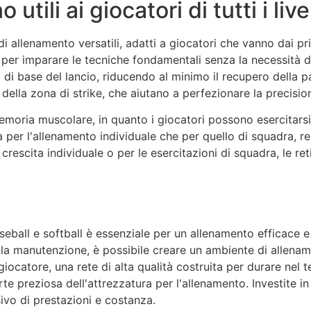
tili ai giocatori di tutti i livel
di allenamento versatili, adatti a giocatori che vanno dai prin
to per imparare le tecniche fondamentali senza la necessità
di base del lancio, riducendo al minimo il recupero della pa
 della zona di strike, che aiutano a perfezionare la precisio
emoria muscolare, in quanto i giocatori possono esercitarsi r
a per l'allenamento individuale che per quello di squadra, r
a crescita individuale o per le esercitazioni di squadra, le r
seball e softball è essenziale per un allenamento efficace e p
ne e la manutenzione, è possibile creare un ambiente di allena
l giocatore, una rete di alta qualità costruita per durare ne
rte preziosa dell'attrezzatura per l'allenamento. Investite i
sivo di prestazioni e costanza.