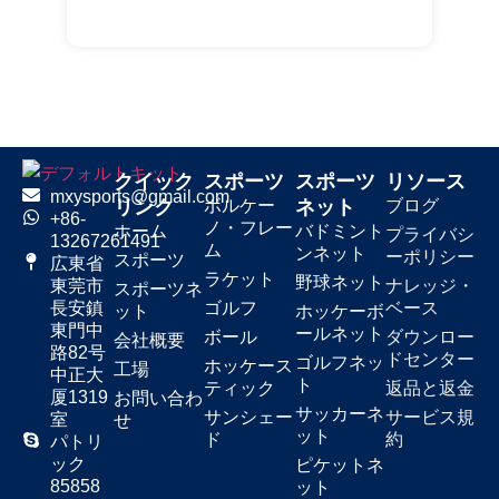
クイック
スポーツ
スポーツ
リソース
mxysports@gmail.com
リンク
ボルケー
ネット
ブログ
+86-
ノ・フレー
ホーム
バドミント
プライバシ
13267261491
ム
ンネット
ーポリシー
スポーツ
広東省
ラケット
野球ネット
ナレッジ・
東莞市
スポーツネ
ゴルフ
ベース
長安鎮
ット
ホッケーボ
東門中
ールネット
ボール
ダウンロー
会社概要
路82号
ドセンター
ゴルフネッ
ホッケース
工場
中正大
ト
ティック
返品と返金
厦1319
お問い合わ
サッカーネ
サンシェー
サービス規
室
せ
ット
ド
約
パトリ
ック
ピケットネ
85858
ット