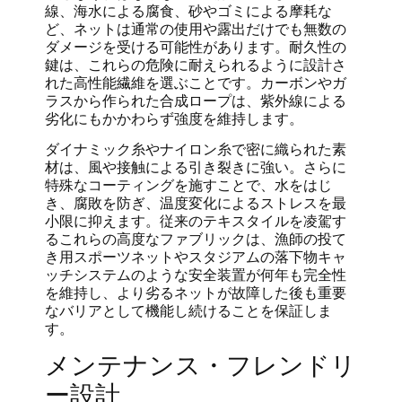
線、海水による腐食、砂やゴミによる摩耗な
ど、ネットは通常の使用や露出だけでも無数の
ダメージを受ける可能性があります。耐久性の
鍵は、これらの危険に耐えられるように設計さ
れた高性能繊維を選ぶことです。カーボンやガ
ラスから作られた合成ロープは、紫外線による
劣化にもかかわらず強度を維持します。
ダイナミック糸やナイロン糸で密に織られた素
材は、風や接触による引き裂きに強い。さらに
特殊なコーティングを施すことで、水をはじ
き、腐敗を防ぎ、温度変化によるストレスを最
小限に抑えます。従来のテキスタイルを凌駕す
るこれらの高度なファブリックは、漁師の投て
き用スポーツネットやスタジアムの落下物キャ
ッチシステムのような安全装置が何年も完全性
を維持し、より劣るネットが故障した後も重要
なバリアとして機能し続けることを保証しま
す。
メンテナンス・フレンドリ
ー設計