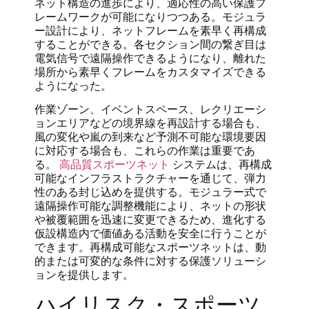
ネット構造の進歩により、適応性の高い保護フ
レームワークが可能になりつつある。モジュラ
ー設計により、ネットフレームを素早く再構成
することができる。各セクション間の繋ぎ目は
電気信号で遠隔操作できるようになり、離れた
場所から素早くフレームをカスタマイズできる
ようになった。
作業ゾーン、イベントスペース、レクリエーシ
ョンエリアなどの境界線を再設計する場合も、
風の変化や嵐の到来など予測不可能な環境要因
に対応する場合も、これらの作業は重要であ
る。
高品質スポーツネット
システムは、再構成
可能なインフラストラクチャーを通じて、弾力
性のある封じ込めを提供する。モジュラー式で
遠隔操作可能な調整機能により、ネットの形状
や被覆範囲を迅速に変更できるため、進化する
仮設構造内で価値ある活動を安全に行うことが
できます。再構成可能なスポーツネットは、動
的または可変的な条件に対する保護ソリューシ
ョンを提供します。
ハイリスク・スポーツ