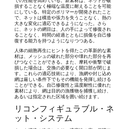
での性能を高めている。新素材は、ネットが破
損することなく極端な温度に耐えることを可能
にしている。特定のポリマーが開発されたこと
で、ネットは構造や張力を失うことなく、熱の
大きな変化に適応できるようになった。さら
に、ネットの網目は、人の手によって修復され
ることなく、時間の経過とともに損傷を自己修
復する能力を持つようになりつつある。
人体の細胞再生にヒントを得たこの革新的な素
材は、メッシュの破れた部分や壊れた部分を再
びつなぐことができる。また、摩耗や衝撃で破
損した場合は、交換の必要なく開口部が閉じま
す。これらの適応技術により、漁網や封じ込め
網は厳しい条件下でもその機能を発揮し続ける
ことができる。自己修復性と温度耐性に優れた
素材により、網は目的の漁獲物を捕獲し続け、
あるいは指定された区域を囲い続けます。
リコンフィギュラブル・ネ
ット・システム