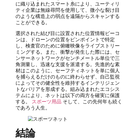
に織り込まれたスマート糸により、ユーティリ
ティ企業は無線尋問を使用して、微小な裂け目
のような構造上の弱点を遠隔からスキャンする
ことができる。
選択された結び目に設置された位置情報ビーコ
ンは、ドローンの位置をピンポイントで特定
し、検査官のために俯瞰映像をライブストリー
ミングする。また、衝撃が発生した際には、セ
ンサーネットワークがセンチメートル単位で三
角測量し、迅速な支援を派遣する。先進的な素
材はこのように、セーフティネットを単に個人
を捕らえるだけのものに終わらせず、自己監視
によってその健全性を維持するインテリジェン
トなバリアを形成する。組み込まれたエコシス
テムにより、ネットは以下の両方を確実に保護
する。
スポーツ用品
そして、この先何年も続く
であろう人生。
結論