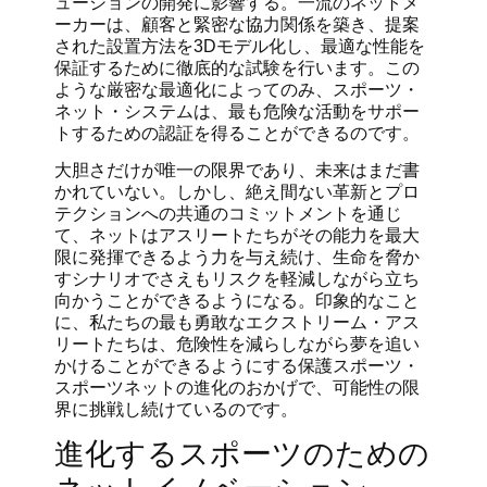
ューションの開発に影響する。一流のネットメ
ーカーは、顧客と緊密な協力関係を築き、提案
された設置方法を3Dモデル化し、最適な性能を
保証するために徹底的な試験を行います。この
ような厳密な最適化によってのみ、スポーツ・
ネット・システムは、最も危険な活動をサポー
トするための認証を得ることができるのです。
大胆さだけが唯一の限界であり、未来はまだ書
かれていない。しかし、絶え間ない革新とプロ
テクションへの共通のコミットメントを通じ
て、ネットはアスリートたちがその能力を最大
限に発揮できるよう力を与え続け、生命を脅か
すシナリオでさえもリスクを軽減しながら立ち
向かうことができるようになる。印象的なこと
に、私たちの最も勇敢なエクストリーム・アス
リートたちは、危険性を減らしながら夢を追い
かけることができるようにする保護スポーツ・
スポーツネットの進化のおかげで、可能性の限
界に挑戦し続けているのです。
進化するスポーツのための