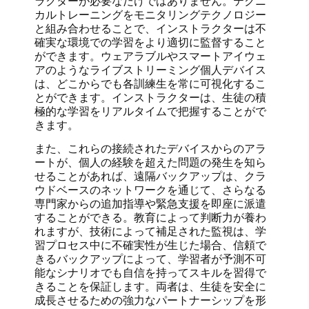
ラクターが必要なだけではありません。テクニ
カルトレーニングをモニタリングテクノロジー
と組み合わせることで、インストラクターは不
確実な環境での学習をより適切に監督すること
ができます。ウェアラブルやスマートアイウェ
アのようなライブストリーミング個人デバイス
は、どこからでも各訓練生を常に可視化するこ
とができます。インストラクターは、生徒の積
極的な学習をリアルタイムで把握することがで
きます。
また、これらの接続されたデバイスからのアラ
ートが、個人の経験を超えた問題の発生を知ら
せることがあれば、遠隔バックアップは、クラ
ウドベースのネットワークを通じて、さらなる
専門家からの追加指導や緊急支援を即座に派遣
することができる。教育によって判断力が養わ
れますが、技術によって補足された監視は、学
習プロセス中に不確実性が生じた場合、信頼で
きるバックアップによって、学習者が予測不可
能なシナリオでも自信を持ってスキルを習得で
きることを保証します。両者は、生徒を安全に
成長させるための強力なパートナーシップを形