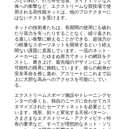
力との戦い、打ち寄せる波、ダイナミックな人
体への衝撃など、エクストリームな競技場で使
用される高性能ネットは、他のプロテクターに
はないテストを受けます。
ネットの技術者たちは、長期間の使用にも破れ
たり張力を失ったりすることなく、繰り返され
る激しい衝撃に耐えることができる、超強力か
つ軽量なスポーツネットを開発するという絶え
間ない課題に直面しています。一流のネット・
メーカーは、たゆまぬ努力でネットの網目をテ
ストし、磨き上げ、最先端のデザインによって
可能性の限界に挑戦しています。彼らの献身が
安全革命を推し進め、アスリートにこれまで以
上に大胆な高みへのアクセスを可能にしてい
る。
エクストリームスポーツ施設やトレーニングセ
ンターの多くも、独自のニーズに合わせてカス
タマイズされたセーフティネットを必要として
います。地形、刻々と変化する天候パターン、
さまざまなエクストリーム・アクティビティ特
有の要求など、すべてが理想的なネット・ソリ