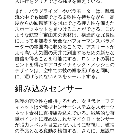
人飛行をクリアできる強度を備えている。
また、パラグライダーやパラモーターは、乱気
流の中でも操縦できる柔軟性を持ちながら、高
度からの回転落下を阻止できる弾力性を備えた
スポーツネットを見つけることができる。この
ような航空宇宙由来の素材は、構造的な冗長性
によって参加者を安全なパフォーマンスパラメ
ーターの範囲内に収めることで、アスリートが
より高い大気圏の天井に到達するための新たな
自信を得ることを可能にする。ロケットの翼に
ヒントを得たエアロダイナミック・メッシュの
デザインは、空中での技の幅を広げると同時
に、避けられないミスをシールドする。
組み込みセンサー
防護の完全性を維持するため、次世代セーフテ
ィネットは分散型センサーシステムをスポーツ
ネット素材に直接組み込んでいる。戦略的な荷
重ポイントに埋め込まれたマイクロ・センサー
が張力レベルを目立たないように監視し、破損
の予兆となる変動を検知する。さらに、建設中