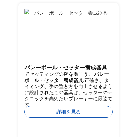
バレーボール・セッター養成器具
ゴ
でセッティングの腕を磨こう。
バレー
ジ
ボール・セッター養成器具
.正確さ、タ
プ
イミング、手の置き方を向上させるよう
ッ
に設計されたこの器具は、セッターのテ
能
クニックを高めたいプレーヤーに最適で
フ
す。
っ
ン
詳細を見る