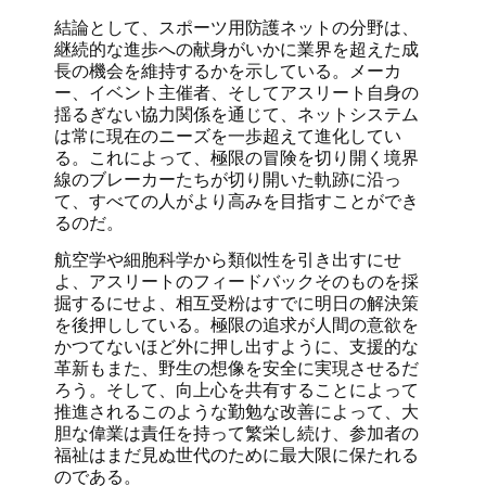
結論として、スポーツ用防護ネットの分野は、
継続的な進歩への献身がいかに業界を超えた成
長の機会を維持するかを示している。メーカ
ー、イベント主催者、そしてアスリート自身の
揺るぎない協力関係を通じて、ネットシステム
は常に現在のニーズを一歩超えて進化してい
る。これによって、極限の冒険を切り開く境界
線のブレーカーたちが切り開いた軌跡に沿っ
て、すべての人がより高みを目指すことができ
るのだ。
航空学や細胞科学から類似性を引き出すにせ
よ、アスリートのフィードバックそのものを採
掘するにせよ、相互受粉はすでに明日の解決策
を後押ししている。極限の追求が人間の意欲を
かつてないほど外に押し出すように、支援的な
革新もまた、野生の想像を安全に実現させるだ
ろう。そして、向上心を共有することによって
推進されるこのような勤勉な改善によって、大
胆な偉業は責任を持って繁栄し続け、参加者の
福祉はまだ見ぬ世代のために最大限に保たれる
のである。