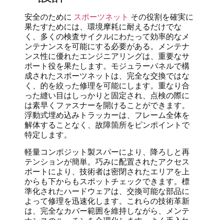
安全のために
スポーツネット
その役割を確実に
果たすためには、環境摩耗に耐えるだけでな
く、多くの検査サイクルにわたって効率的なメ
ンテナンスを可能にする必要がある。メンテナ
ンス性に優れたエンジニアリングは、重要なサ
ポート役を果たします。モジュラーパネルで構
成されたスポーツネットは、完全な交換ではな
く、的を絞った修理を可能にします。重なり合
った縫い目はしっかりと固定され、点検の際に
は素早くファスナーを開けることができます。
浮動式埋め込みトラッカーは、フレーム全体を
解体することなく、故障箇所をピンポイントで
特定します。
軽量コンポジット製スパーにより、降ろしと再
テンションが簡単。巧みに配置されたアクセス
ポートにより、技術者は密閉されたエリアを上
からも下からもスポットチェックできます。標
準化されたハードウェアは、交換可能な部品に
よって修理を迅速化します。これらの技術革新
は、完全なカバー範囲を維持しながら、メンテ