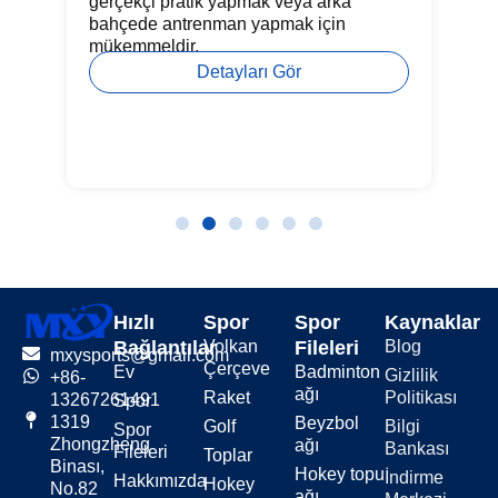
gerçekçi pratik yapmak veya arka
oy
bahçede antrenman yapmak için
lar
mükemmeldir.
Detayları Gör
Hızlı
Spor
Spor
Kaynaklar
Bağlantılar
Volkan
Fileleri
Blog
mxysports@gmail.com
Çerçeve
Ev
Badminton
Gizlilik
+86-
ağı
Raket
Politikası
13267261491
Spor
1319
Beyzbol
Golf
Bilgi
Spor
Zhongzheng
ağı
Bankası
Fileleri
Toplar
Binası,
Hokey topu
İndirme
Hakkımızda
Hokey
No.82
ağı