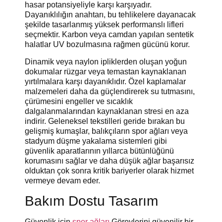
hasar potansiyeliyle karşı karşıyadır.
Dayanıklılığın anahtarı, bu tehlikelere dayanacak
şekilde tasarlanmış yüksek performanslı lifleri
seçmektir. Karbon veya camdan yapılan sentetik
halatlar UV bozulmasına rağmen gücünü korur.
Dinamik veya naylon ipliklerden oluşan yoğun
dokumalar rüzgar veya temastan kaynaklanan
yırtılmalara karşı dayanıklıdır. Özel kaplamalar
malzemeleri daha da güçlendirerek su tutmasını,
çürümesini engeller ve sıcaklık
dalgalanmalarından kaynaklanan stresi en aza
indirir. Geleneksel tekstilleri geride bırakan bu
gelişmiş kumaşlar, balıkçıların spor ağları veya
stadyum düşme yakalama sistemleri gibi
güvenlik aparatlarının yıllarca bütünlüğünü
korumasını sağlar ve daha düşük ağlar başarısız
olduktan çok sonra kritik bariyerler olarak hizmet
vermeye devam eder.
Bakım Dostu Tasarım
Güvenlik için
spor ağları
Görevlerini güvenilir bir