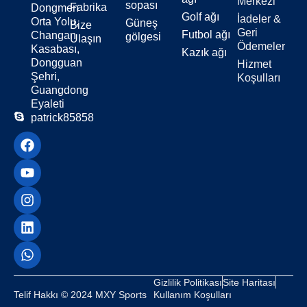
Merkezi
sopası
Fabrika
Dongmen
Golf ağı
İadeler &
Orta Yolu,
Güneş
Bize
Geri
Futbol ağı
Changan
gölgesi
Ulaşın
Ödemeler
Kasabası,
Kazık ağı
Dongguan
Hizmet
Şehri,
Koşulları
Guangdong
Eyaleti
patrick85858
Gizlilik Politikası
Site Haritası
Telif Hakkı © 2024 MXY Sports
Kullanım Koşulları