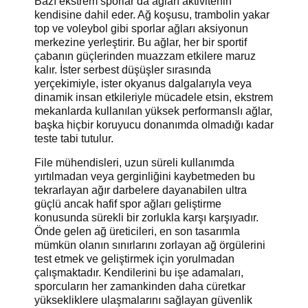
Bazı ekstrem sporlar da ağları aktivitenin
kendisine dahil eder. Ağ koşusu, trambolin yakar
top ve voleybol gibi sporlar ağları aksiyonun
merkezine yerleştirir. Bu ağlar, her bir sportif
çabanın güçlerinden muazzam etkilere maruz
kalır. İster serbest düşüşler sırasında
yerçekimiyle, ister okyanus dalgalarıyla veya
dinamik insan etkileriyle mücadele etsin, ekstrem
mekanlarda kullanılan yüksek performanslı ağlar,
başka hiçbir koruyucu donanımda olmadığı kadar
teste tabi tutulur.
File mühendisleri, uzun süreli kullanımda
yırtılmadan veya gerginliğini kaybetmeden bu
tekrarlayan ağır darbelere dayanabilen ultra
güçlü ancak hafif spor ağları geliştirme
konusunda sürekli bir zorlukla karşı karşıyadır.
Önde gelen ağ üreticileri, en son tasarımla
mümkün olanın sınırlarını zorlayan ağ örgülerini
test etmek ve geliştirmek için yorulmadan
çalışmaktadır. Kendilerini bu işe adamaları,
sporcuların her zamankinden daha cüretkar
yüksekliklere ulaşmalarını sağlayan güvenlik