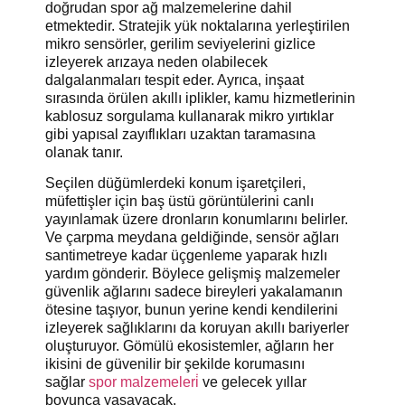
doğrudan spor ağ malzemelerine dahil
etmektedir. Stratejik yük noktalarına yerleştirilen
mikro sensörler, gerilim seviyelerini gizlice
izleyerek arızaya neden olabilecek
dalgalanmaları tespit eder. Ayrıca, inşaat
sırasında örülen akıllı iplikler, kamu hizmetlerinin
kablosuz sorgulama kullanarak mikro yırtıklar
gibi yapısal zayıflıkları uzaktan taramasına
olanak tanır.
Seçilen düğümlerdeki konum işaretçileri,
müfettişler için baş üstü görüntülerini canlı
yayınlamak üzere dronların konumlarını belirler.
Ve çarpma meydana geldiğinde, sensör ağları
santimetreye kadar üçgenleme yaparak hızlı
yardım gönderir. Böylece gelişmiş malzemeler
güvenlik ağlarını sadece bireyleri yakalamanın
ötesine taşıyor, bunun yerine kendi kendilerini
izleyerek sağlıklarını da koruyan akıllı bariyerler
oluşturuyor. Gömülü ekosistemler, ağların her
ikisini de güvenilir bir şekilde korumasını
sağlar
spor malzemeleri̇
ve gelecek yıllar
boyunca yaşayacak.