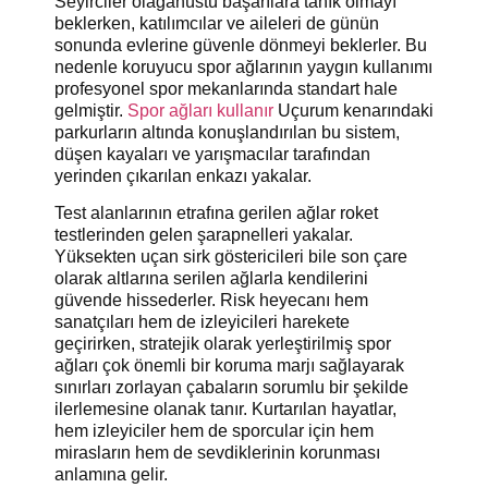
Seyirciler olağanüstü başarılara tanık olmayı
beklerken, katılımcılar ve aileleri de günün
sonunda evlerine güvenle dönmeyi beklerler. Bu
nedenle koruyucu spor ağlarının yaygın kullanımı
profesyonel spor mekanlarında standart hale
gelmiştir.
Spor ağları kullanır
Uçurum kenarındaki
parkurların altında konuşlandırılan bu sistem,
düşen kayaları ve yarışmacılar tarafından
yerinden çıkarılan enkazı yakalar.
Test alanlarının etrafına gerilen ağlar roket
testlerinden gelen şarapnelleri yakalar.
Yüksekten uçan sirk göstericileri bile son çare
olarak altlarına serilen ağlarla kendilerini
güvende hissederler. Risk heyecanı hem
sanatçıları hem de izleyicileri harekete
geçirirken, stratejik olarak yerleştirilmiş spor
ağları çok önemli bir koruma marjı sağlayarak
sınırları zorlayan çabaların sorumlu bir şekilde
ilerlemesine olanak tanır. Kurtarılan hayatlar,
hem izleyiciler hem de sporcular için hem
mirasların hem de sevdiklerinin korunması
anlamına gelir.