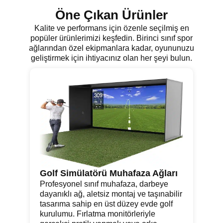
Öne Çıkan Ürünler
Kalite ve performans için özenle seçilmiş en
popüler ürünlerimizi keşfedin. Birinci sınıf spor
ağlarından özel ekipmanlara kadar, oyununuzu
geliştirmek için ihtiyacınız olan her şeyi bulun.
Golf Simülatörü Muhafaza Ağları
Vo
Profesyonel sınıf muhafaza, darbeye
Vo
dayanıklı ağ, aletsiz montaj ve taşınabilir
ka
i
tasarıma sahip en üst düzey evde golf
İh
kurulumu. Fırlatma monitörleriyle
bu
mek