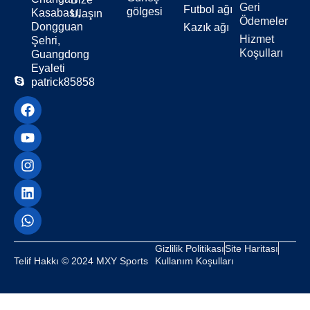
Geri
Futbol ağı
gölgesi
Kasabası,
Ulaşın
Ödemeler
Dongguan
Kazık ağı
Hizmet
Şehri,
Koşulları
Guangdong
Eyaleti
patrick85858
Gizlilik Politikası
Site Haritası
Telif Hakkı © 2024 MXY Sports
Kullanım Koşulları