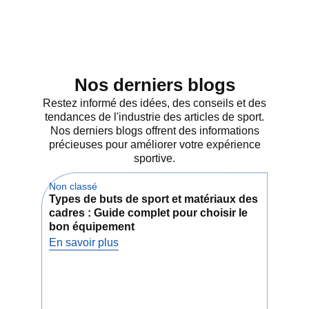
de matériaux très solides et
résistants aux intempéries, le filet
est conçu pour supporter des
coups répétés et une utilisation
intensive, garantissant qu'il
conserve sa forme et sa tension
Nos derniers blogs
pendant les entraînements et les
matchs rigoureux.
Restez informé des idées, des conseils et des
tendances de l'industrie des articles de sport.
Nos derniers blogs offrent des informations
précieuses pour améliorer votre expérience
Le filet présente des coutures
sportive.
renforcées et des bords robustes,
conçus pour supporter les balles
Non classé
de hockey en mouvement rapide
Non 
Types de buts de sport et matériaux des
Com
sans se déchirer ni s'effilocher. Il
cadres : Guide complet pour choisir le
mail
est résistant aux UV, ce qui
bon équipement
Spor
empêche la décoloration et la
per
dégradation du matériau sous
En savoir plus
l'effet de la lumière du soleil, et
En s
résiste à l'usure due à la pluie ou à
la neige, ce qui permet de l'utiliser
aussi bien à l'intérieur qu'à