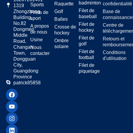
badminton
Raquette
confidentialité
mais robuste permet de le ranger
Sports
1319
et de le transporter facilement, ce
Filet de
Golf
Base de
Zhongzheng
Filets de
qui le rend idéal pour les équipes,
baseball
connaissance
Building,
sport
Balles
les joueurs individuels et les
No.82
Filet de
Centre de
A propos
Crosse de
entraîneurs. Avec sa durabilité
Dongmen
hockey
téléchargeme
de nous
hockey
exceptionnelle et ses
Middle
Filet de
Retours et
Usine
caractéristiques de haute
Ombre
Road,
golf
rembourseme
performance, ce filet de balle de
solaire
Changan
Nous
Filet de
hockey est le complément parfait
Conditions
Town,
contacter
football
de tout dispositif d'entraînement,
d'utilisation
Dongguan
offrant une expérience
City,
Filet de
professionnelle aux joueurs de
Guangdong
piquetage
tous niveaux.
Province
patrick85858