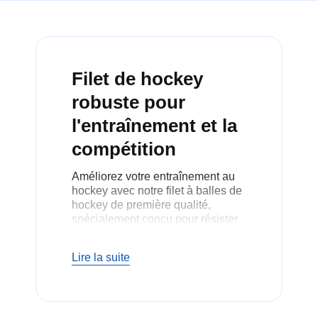
Filet de hockey
robuste pour
l'entraînement et la
compétition
Améliorez votre entraînement au
hockey avec notre filet à balles de
hockey de première qualité,
spécialement conçu pour résister
à l'impact élevé du jeu. Que vous
vous entraîniez à la maison ou lors
Lire la suite
d'une séance d'équipe, ce filet
offre un excellent confinement de
la balle et une durabilité
exceptionnelle. Fabriqué à partir