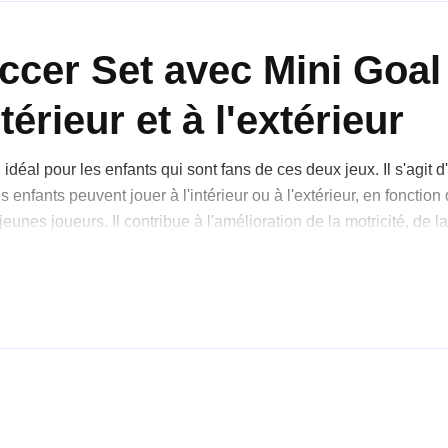
cer Set avec Mini Goal N
térieur et à l'extérieur
déal pour les enfants qui sont fans de ces deux jeux. Il s'agit 
s enfants peuvent jouer à l'intérieur ou à l'extérieur, en foncti
 jeunes joueurs. Il contribue à l'amélioration de la motricité, de 
ents nécessaires : des bâtons, des balles et un filet de but. Qu'
ra les enfants et les tiendra en haleine.
vec Mini Hockey Soccer Set 
s est conçu pour doubler l'excitation. L'ensemble permet de prat
atériaux souples, il est sûr, même pour les espaces intérieurs.