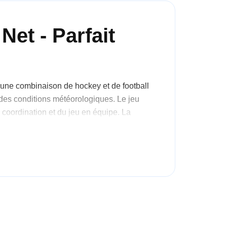
et - Parfait
d'une combinaison de hockey et de football
on des conditions météorologiques. Le jeu
la coordination et du jeu en équipe. La
il s'agisse d'un rendez-vous ludique ou
pour enfants
iquer à la fois le football et le hockey
 Les enfants peuvent passer d'un jeu à