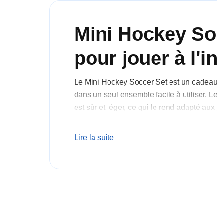
Mini Hockey Soc
pour jouer à l'in
Le Mini Hockey Soccer Set est un cadeau i
dans un seul ensemble facile à utiliser. Le
est sûr et léger, ce qui le rend adapté aux
plupart des jeux contiennent tous les élém
d'une séance d'entraînement, ce jeu amuse
Lire la suite
Sports amusants a
Cet amusant ensemble de sports pour enfant
en salle. Avec ses couleurs vives et ses m