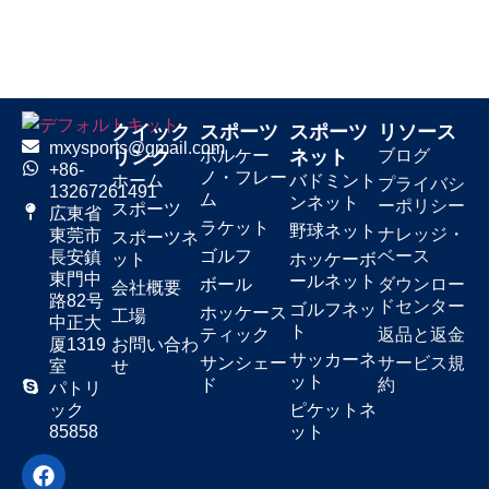
ー
トユ
の
ル
ース
評
の
価
種
類
クイック
スポーツ
スポーツ
リソース
mxysports@gmail.com
リンク
ボルケー
ネット
ブログ
ト
日々
1
プラス
+86-
ノ・フレー
ホーム
バドミント
プライバシ
レ
の練
～
チック
13267261491
ム
ンネット
ーポリシー
スポーツ
ー
習
2
広東省
ラケット
野球ネット
ナレッジ・
ニ
つ
東莞市
スポーツネ
ゴルフ
ベース
長安鎮
ン
星
ット
ホッケーボ
東門中
グ
ールネット
ボール
ダウンロー
会社概要
路82号
用
ドセンター
ゴルフネッ
ホッケース
工場
中正大
ピ
ト
ティック
返品と返金
厦1319
お問い合わ
ン
サッカーネ
サンシェー
サービス規
室
せ
ポ
ット
ド
約
パトリ
ン
ック
ピケットネ
玉
85858
ット
ト
公式
3
プラス