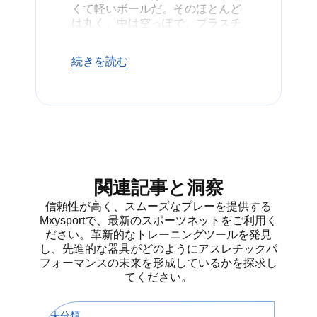
くて軽いボールだ。そのほとんど
は丸く、中は空っぽで、プラスチ
ックでできている。あらゆるサイ
ズ、色、品質レベルのものが手に
続きを読む
入る。正しいピンポン玉を選ぶこ
とは、プロとしてプレーする場合
でも、カジュアルに楽しむ場合で
も重要です。現在、ピンポン玉の
標準サイズは40mmです。このサ
イズはITTF（国際卓球連盟）によ
って承認されています。卓球に最
適なボールを探しているなら、た
くさんの種類の中から選ぶことが
関連記事と洞察
できます。
信頼性が高く、スムーズなプレーを提供する
Mxysportで、最新のスポーツネットをご利用く
ださい。革新的なトレーニングツールを発見
ピンポン玉の種
し、先進的な器具がどのようにアスレチックパ
フォーマンスの未来を形成しているかを探求し
類
てください。
ピンポン玉には多くの種類があ
未分類
未分