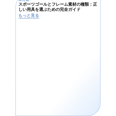
り、それぞれ異なる目的で設計さ
スポーツゴールとフレーム素材の種類：正
ネ
れている。トレーニング用ピンポ
しい用具を選ぶための完全ガイド
選
ン玉は練習用で長持ちします。ト
もっと見る
も
ーナメント用のピンポン玉は高品
質で、公式試合で使用されます。
まだ始めたばかりなら、安いピン
ポン玉が良いでしょう。
3スターピンポン玉は、優れた弾
みと丸みで知られています。これ
らはプロのピンポン試合で使用さ
れる。一方、バルクピンポンボー
ルはトレーニングやイベント用に
よく購入されます。また、ギフト
やブランディングのためにカスタ
ム印刷されたピンポン玉を見つけ
ることができます。
ボ
ベス
星
素材