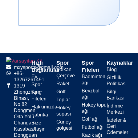
yandan, toplu ping pong topları
genellikle antrenman veya
etkinlikler için satın alınır. Ayrıca
hediyeler veya markalaşma için
özel baskılı ping pong topları da
bulabilirsiniz.
Top
En İyi
Yıldız
Hızlı
Spor
Spor
Kaynaklar
mxysports@gmail.com
Türü
Kullanım
Değerlendirmesi
Bağlantılar
Volkan
Fileleri
Blog
+86-
Çerçeve
Ev
Badminton
Gizlilik
13267261491
ağı
Eğitim
Günlük
1 ila 2 yıldız
Raket
Politikası
Spor
1319
Ping
uygulama
Beyzbol
Golf
Bilgi
Zhongzheng
Spor
Pong
ağı
Bankası
Binası,
Fileleri
Toplar
Topları
No.82
Hokey topu
İndirme
Hakkımızda
Hokey
Dongmen
ağı
Merkezi
sopası
Fabrika
Orta Yolu,
Turnuva
Resmi
3 yıldız
Golf ağı
İadeler &
Güneş
Changan
Bize
Ping
yarışmalar
Geri
Futbol ağı
gölgesi
Kasabası,
Ulaşın
Pong
Ödemeler
Dongguan
Kazık ağı