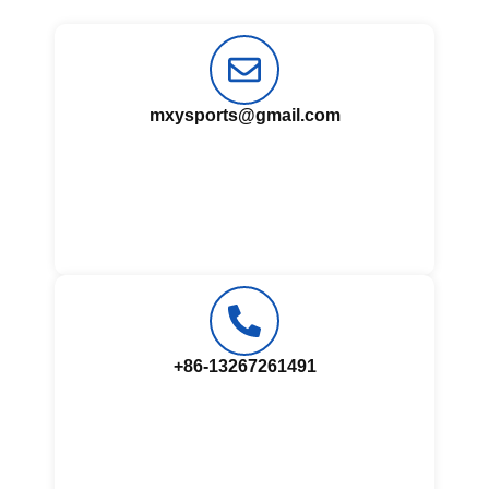
mxysports@gmail.com
+86-13267261491