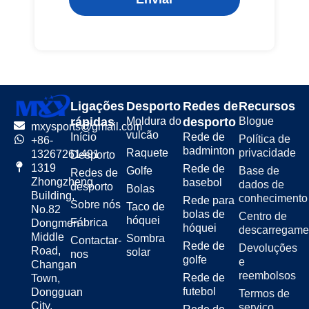
Ligações
Desporto
Redes de
Recursos
rápidas
Moldura do
desporto
Blogue
mxysports@gmail.com
vulcão
Início
Rede de
Política de
+86-
badminton
Raquete
privacidade
13267261491
Desporto
1319
Rede de
Golfe
Base de
Redes de
Zhongzheng
basebol
dados de
desporto
Bolas
Building,
conhecimento
Rede para
Sobre nós
Taco de
No.82
bolas de
Centro de
hóquei
Fábrica
Dongmen
hóquei
descarregame
Middle
Sombra
Contactar-
Rede de
Devoluções
Road,
solar
nos
golfe
e
Changan
reembolsos
Rede de
Town,
futebol
Dongguan
Termos de
City,
serviço