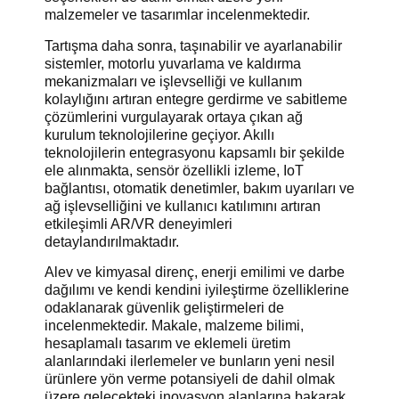
malzemeler ve tasarımlar incelenmektedir.
Tartışma daha sonra, taşınabilir ve ayarlanabilir
sistemler, motorlu yuvarlama ve kaldırma
mekanizmaları ve işlevselliği ve kullanım
kolaylığını artıran entegre gerdirme ve sabitleme
çözümlerini vurgulayarak ortaya çıkan ağ
kurulum teknolojilerine geçiyor. Akıllı
teknolojilerin entegrasyonu kapsamlı bir şekilde
ele alınmakta, sensör özellikli izleme, IoT
bağlantısı, otomatik denetimler, bakım uyarıları ve
ağ işlevselliğini ve kullanıcı katılımını artıran
etkileşimli AR/VR deneyimleri
detaylandırılmaktadır.
Alev ve kimyasal direnç, enerji emilimi ve darbe
dağılımı ve kendi kendini iyileştirme özelliklerine
odaklanarak güvenlik geliştirmeleri de
incelenmektedir. Makale, malzeme bilimi,
hesaplamalı tasarım ve eklemeli üretim
alanlarındaki ilerlemeler ve bunların yeni nesil
ürünlere yön verme potansiyeli de dahil olmak
üzere gelecekteki inovasyon alanlarına bakarak