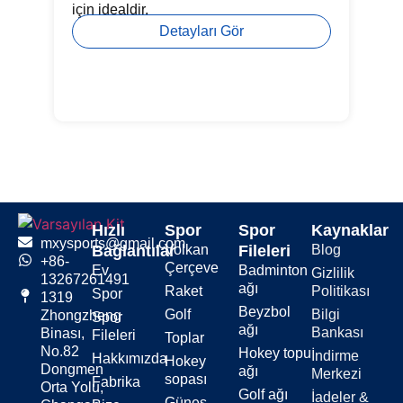
mü
için idealdir.
Detayları Gör
Hızlı
Spor
Spor
Kaynaklar
mxysports@gmail.com
Bağlantılar
Volkan
Fileleri
Blog
+86-
Çerçeve
Ev
Badminton
Gizlilik
13267261491
ağı
Raket
Politikası
Spor
1319
Beyzbol
Golf
Bilgi
Zhongzheng
Spor
ağı
Bankası
Binası,
Fileleri
Toplar
No.82
Hokey topu
İndirme
Hakkımızda
Hokey
Dongmen
ağı
Merkezi
sopası
Fabrika
Orta Yolu,
Golf ağı
İadeler &
Güneş