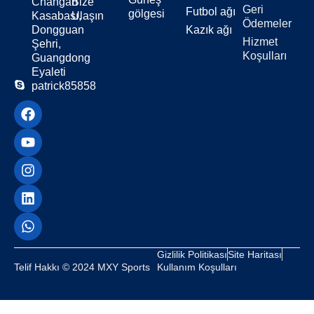
Changan
Bize
Geri
Futbol ağı
gölgesi
Kasabası,
Ulaşın
Ödemeler
Dongguan
Kazık ağı
Hizmet
Şehri,
Koşulları
Guangdong
Eyaleti
patrick85858
Gizlilik Politikası
Site Haritası
Telif Hakkı © 2024 MXY Sports
Kullanım Koşulları