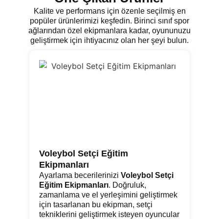
Kalite ve performans için özenle seçilmiş en
popüler ürünlerimizi keşfedin. Birinci sınıf spor
ağlarından özel ekipmanlara kadar, oyununuzu
geliştirmek için ihtiyacınız olan her şeyi bulun.
Voleybol Setçi Eğitim
Go
Ekipmanları
Pr
day
Ayarlama becerilerinizi
Voleybol Setçi
ta
Eğitim Ekipmanları
. Doğruluk,
ku
zamanlama ve el yerleşimini geliştirmek
ge
için tasarlanan bu ekipman, setçi
ba
tekniklerini geliştirmek isteyen oyuncular