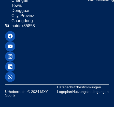
Changan
lernen Sie, besser zu zielen und
Town,
Ecken, hoch, niedrig, innen und
Dongguan
außen zu treffen. Die Struktur ist
City, Provinz
klar und sichtbar, so dass Sie Ihre
Guangdong
Fortschritte leicht verfolgen
patrick85858
können. Außerdem bleibt das
Training so fokussiert und
zielgerichtet. Bei konsequenter
Anwendung werden Sie eine
bessere Wurfkontrolle und
Leistung im Spiel feststellen. Es ist
sowohl für Anfänger als auch für
erfahrene Werfer geeignet.
Tragbar und
Datenschutzbestimmungen
einfach
Urheberrecht © 2024 MXY
Lageplan
Nutzungsbedingungen
Sports
einzurichten
Eines der besten Merkmale dieses