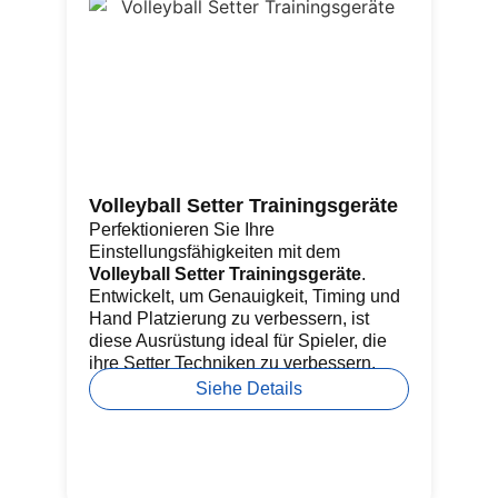
Volleyball Setter Trainingsgeräte
Go
Perfektionieren Sie Ihre
Ü
Einstellungsfähigkeiten mit dem
Di
Volleyball Setter Trainingsgeräte
.
mi
Entwickelt, um Genauigkeit, Timing und
st
Hand Platzierung zu verbessern, ist
Mo
diese Ausrüstung ideal für Spieler, die
fü
ihre Setter Techniken zu verbessern.
Ab
im
Siehe Details