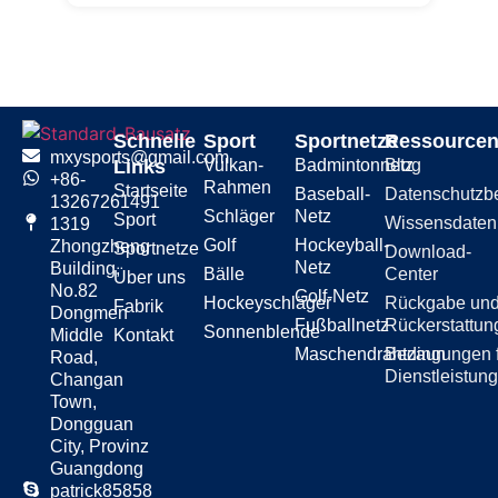
Schnelle
Sport
Sportnetze
Ressource
mxysports@gmail.com
Links
Vulkan-
Badmintonnetz
Blog
+86-
Rahmen
Startseite
Baseball-
Datenschutzb
13267261491
Schläger
Netz
Sport
Wissensdate
1319
Golf
Hockeyball-
Zhongzheng
Sportnetze
Download-
Netz
Building,
Bälle
Center
Über uns
No.82
Golf-Netz
Hockeyschläger
Rückgabe un
Fabrik
Dongmen
Fußballnetz
Rückerstattun
Sonnenblende
Middle
Kontakt
Maschendrahtzaun
Bedingungen 
Road,
Dienstleistun
Changan
Town,
Dongguan
City, Provinz
Guangdong
patrick85858