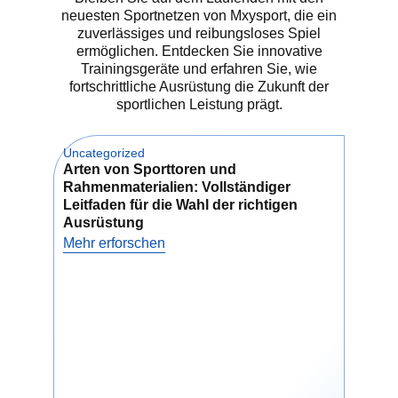
für Einsteiger
neuesten Sportnetzen von Mxysport, die ein
zuverlässiges und reibungsloses Spiel
ermöglichen. Entdecken Sie innovative
Wenn du gerade erst anfängst,
Trainingsgeräte und erfahren Sie, wie
brauchst du keine teure
fortschrittliche Ausrüstung die Zukunft der
Ausrüstung. Achten Sie auf eine
sportlichen Leistung prägt.
Tennisausrüstung für Anfänger, die
leicht und einfach zu bedienen ist.
Ein Anfängerschläger sollte leicht
Uncategorized
Unca
sein und einen großen
Arten von Sporttoren und
Wie
Schlägerkopf haben, um eine
Rahmenmaterialien: Vollständiger
Net
bessere Kontrolle zu ermöglichen.
Leitfaden für die Wahl der richtigen
und
Kombinieren Sie ihn mit Standard-
Ausrüstung
Meh
Tennisbällen und einem einfachen
Mehr erforschen
tragbaren Netz zum Üben.
Einige Marken bieten sogar
Starterkits an. Diese enthalten
einen Schläger, Bälle und
Begrenzungslinien in einer
Tasche. Dies ist ideal für Kinder,