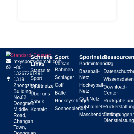
Schnelle
Sport
Sportnetze
Ressource
mxysports@gmail.com
Links
Vulkan-
Badmintonnetz
Blog
+86-
Rahmen
Startseite
Baseball-
Datenschutzb
13267261491
Schläger
Netz
Sport
Wissensdate
1319
Golf
Hockeyball-
Zhongzheng
Sportnetze
Download-
Netz
Building,
Bälle
Center
Über uns
No.82
Golf-Netz
Hockeyschläger
Rückgabe un
Fabrik
Dongmen
Fußballnetz
Rückerstattun
Sonnenblende
Middle
Kontakt
Maschendrahtzaun
Bedingungen 
Road,
Dienstleistun
Changan
Town,
Dongguan