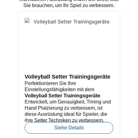
Sie brauchen, um Ihr Spiel zu verbessern.
Volleyball Setter Trainingsgeräte
Go
Perfektionieren Sie Ihre
Ü
Einstellungsfähigkeiten mit dem
Di
Volleyball Setter Trainingsgeräte
.
mi
Entwickelt, um Genauigkeit, Timing und
st
Hand Platzierung zu verbessern, ist
Mo
diese Ausrüstung ideal für Spieler, die
fü
ihre Setter Techniken zu verbessern.
Ab
im
Siehe Details