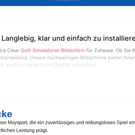
 Langlebig, klar und einfach zu installier
ltra Clear
Golf-Simulatoren Bildschirm
für Zuhause. Ob Sie I
 entscheidend. Unsere hochwertigen Bildschirme bieten Ihnen
 die auch zu Hause hohe Qualität wünschen.
Golfsimulator-Bildschirm fü
klaren Optionen bieten Ihnen eine lebendige Bildqualität und
nd außerdem sehr haltbar und dehnen sich nicht mit der Zeit
cke
on Mxysport, die ein zuverlässiges und reibungsloses Spiel er
rtlichen Leistung prägt.