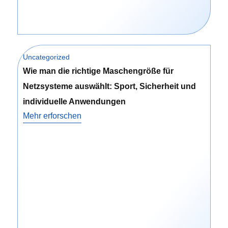
eistung
Uncategorized
tellen. Deshalb reduzieren unsere leisen Aufprallbildschir
Wie man die richtige Maschengröße für
lle verwenden. So können Sie beruhigt sein und stören Ihr
Netzsysteme auswählt: Sport, Sicherheit und
individuelle Anwendungen
Sitz
Mehr erforschen
 nachstehende Tabelle hilft Ihnen bei der Auswahl des best
nen
Am besten für
Rauschunt
12
Heimsimulatoren, Garagen
Hoch