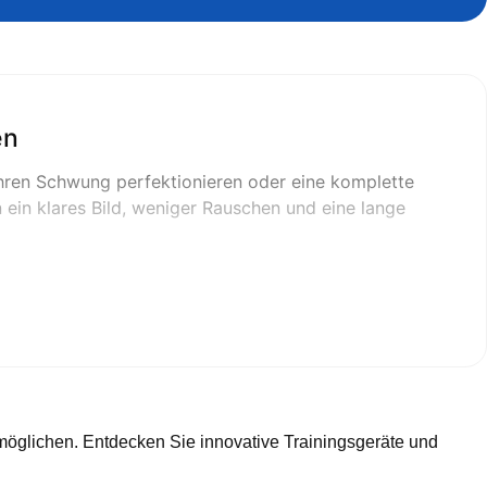
en
hren Schwung perfektionieren oder eine komplette
 ein klares Bild, weniger Rauschen und eine lange
r zu Hause wählen?
 einen ruhigen Eindruck. Das bedeutet bessere Bilder
 aus. So erhalten Sie bei jedem Schlag ein
möglichen. Entdecken Sie innovative Trainingsgeräte und