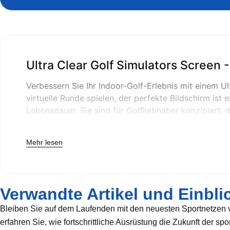
Ultra Clear Golf Simulators Screen -
Verbessern Sie Ihr Indoor-Golf-Erlebnis mit einem U
virtuelle Runde spielen, der perfekte Bildschirm ist
Lebensdauer. Sie sind für Golfliebhaber konzipiert,
Mehr lesen
Warum einen ultraklaren 
Nicht alle Golfbildschirme sind gleich. Unsere ultra
und ein realistischeres Gefühl. Diese Bildschirme si
Verwandte Artikel und Einbli
großartiges Bild und eine lange Lebensdauer.
Bleiben Sie auf dem Laufenden mit den neuesten Sportnetzen v
erfahren Sie, wie fortschrittliche Ausrüstung die Zukunft der spo