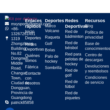
Enlaces
Deportes
Redes
Recursos
mxysports@gmail.com
rápidos
Marco
Deportivas
Blog
+86-
Volcano
Inicio
Red de
Política de
13267261491
bádminton
Raqueta
privacidad
Deportes
1319
Red de
Golf
Base de
Zhongzheng
Redes
béisbol
conocimiento
Building,
Deportivas
Bolas
No.82
Red para
Centro de
Quiénes
Palo de
Dongmen
pelotas de
descargas
somos
hockey
Middle
hockey
Devoluciones
Fábrica
Sombrilla
Road,
Red de
y reembolsos
Changan
Contacte
golf
Condiciones
Town,
con
Red de
de servicio
Ciudad de
nosotros
fútbol
Dongguan,
Provincia de
Red de
Guangdong
piquetes
patrick85858