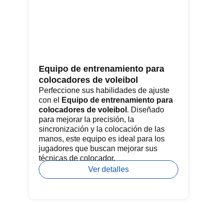
Equipo de entrenamiento para
Re
colocadores de voleibol
Lo
co
Perfeccione sus habilidades de ajuste
re
con el
Equipo de entrenamiento para
he
colocadores de voleibol
. Diseñado
pa
para mejorar la precisión, la
de
sincronización y la colocación de las
pat
manos, este equipo es ideal para los
jugadores que buscan mejorar sus
técnicas de colocador.
Ver detalles