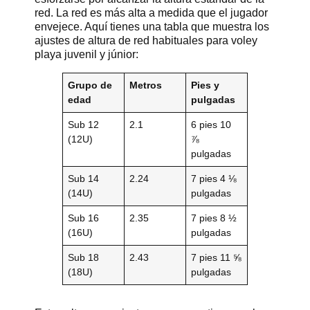
red. La red es más alta a medida que el jugador
envejece. Aquí tienes una tabla que muestra los
ajustes de altura de red habituales para voley
playa juvenil y júnior:
Grupo de
Metros
Pies y
edad
pulgadas
Sub 12
2.1
6 pies 10
(12U)
⅞
pulgadas
Sub 14
2.24
7 pies 4 ⅛
(14U)
pulgadas
Sub 16
2.35
7 pies 8 ½
(16U)
pulgadas
Sub 18
2.43
7 pies 11 ⅝
(18U)
pulgadas