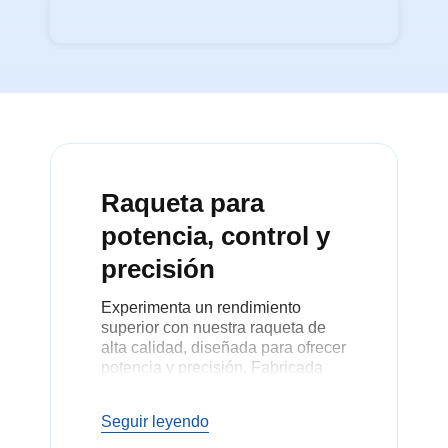
Raqueta para
potencia, control y
precisión
Experimenta un rendimiento
superior con nuestra raqueta de
alta calidad, diseñada para ofrecer
potencia y precisión. Fabricada
con materiales duraderos, esta
raqueta ofrece un equilibrio
Seguir leyendo
excepcional de fuerza y control,
por lo que es perfecta para