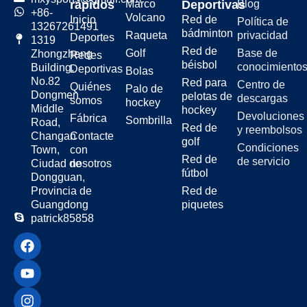
rápidos
Marco
Deportivas
Blog
experiencia de nivel profesional
+86-
Volcano
Inicio
Red de
Política de
que elevará tu juego, ayudándote
13267261491
bádminton
Raqueta
privacidad
a mejorar tu técnica y a disfrutar al
Deportes
1319
máximo de cada partido.
Red de
Golf
Base de
Zhongzheng
Redes
béisbol
conocimiento
Building,
Deportivas
Bolas
No.82
Red para
Centro de
Quiénes
Palo de
Dongmen
pelotas de
descargas
somos
hockey
Middle
hockey
Devoluciones
Fábrica
Sombrilla
Road,
Red de
y reembolsos
Changan
Contacte
golf
Condiciones
Town,
con
Red de
de servicio
Ciudad de
nosotros
fútbol
Dongguan,
Provincia de
Red de
Guangdong
piquetes
patrick85858