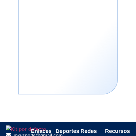
La cabeza de la raqueta está
diseñada con una tensión óptima
para mejorar el control del volante,
mientras que su diseño
equilibrado ofrece una mayor
consistencia en cada golpe. Esta
raqueta garantiza un rendimiento
preciso y eficiente tanto en los
remates como en la red o en los
despejes delicados.
Construida para durar, esta
raqueta está fabricada con
materiales de alta calidad que
resisten el desgaste, asegurando
que mantiene su rendimiento y
forma a través de innumerables
partidos. Perfecta tanto para
individuales como para dobles,
Enlaces
Deportes
Redes
Recursos
esta raqueta ofrece una
mxysports@gmail.com