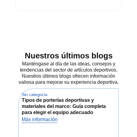
jugadores de todos los niveles,
desde principiantes hasta
competidores avanzados.
El marco ligero proporciona una
excelente maniobrabilidad,
permitiendo reacciones rápidas y
Nuestros últimos blogs
golpes suaves, mientras que la
Manténgase al día de las ideas, consejos y
varilla flexible mejora la
tendencias del sector de artículos deportivos.
transferencia de potencia, dándole
Nuestros últimos blogs ofrecen información
la capacidad de golpear con
valiosa para mejorar su experiencia deportiva.
fuerza y precisión. Su
empuñadura ergonómica
Sin categoría
garantiza la comodidad durante el
Sin 
Tipos de porterías deportivas y
Cóm
juego prolongado, reduciendo la
materiales del marco: Guía completa
ade
fatiga de la mano y
para elegir el equipo adecuado
Dep
proporcionando un agarre seguro,
incluso durante los peloteos
Más información
Más
intensos.