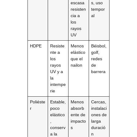
escasa
s, uso
resisten
tempor
cia a
al
los
rayos
UV
HDPE
Resiste
Menos
Béisbol,
nte a
elástico
golf,
los
que el
redes
rayos
nailon
de
UV y a
barrera
la
intempe
rie
Poliéste
Estable,
Menos
Cercas,
r
poco
absorb
instalaci
elástico
ente de
ones de
,
impacto
larga
conserv
s
duració
a la
n