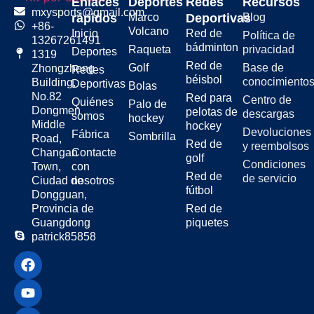
Enlaces
Deportes
Redes
Recursos
mxysports@gmail.com
rápidos
Marco
Deportivas
Blog
+86-
Volcano
Inicio
Red de
Política de
13267261491
bádminton
Raqueta
privacidad
Deportes
1319
Red de
Golf
Base de
Zhongzheng
Redes
béisbol
conocimiento
Building,
Deportivas
Bolas
No.82
Red para
Centro de
Quiénes
Palo de
Dongmen
pelotas de
descargas
somos
hockey
Middle
hockey
Devoluciones
Fábrica
Sombrilla
Road,
Red de
y reembolsos
Changan
Contacte
golf
Condiciones
Town,
con
Red de
de servicio
Ciudad de
nosotros
fútbol
Dongguan,
Provincia de
Red de
Guangdong
piquetes
patrick85858