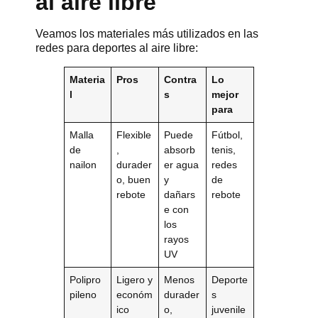
al aire libre
Veamos los materiales más utilizados en las
redes para deportes al aire libre:
Materia
Pros
Contra
Lo
l
s
mejor
para
Malla
Flexible
Puede
Fútbol,
de
,
absorb
tenis,
nailon
durader
er agua
redes
o, buen
y
de
rebote
dañars
rebote
e con
los
rayos
UV
Polipro
Ligero y
Menos
Deporte
pileno
económ
durader
s
ico
o,
juvenile