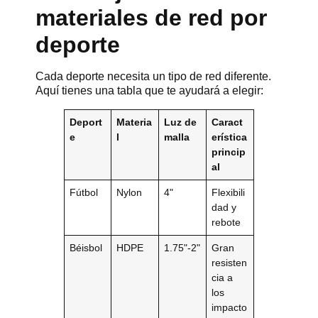
materiales de red por
deporte
Cada deporte necesita un tipo de red diferente.
Aquí tienes una tabla que te ayudará a elegir:
Deport
Materia
Luz de
Caract
e
l
malla
erística
princip
al
Fútbol
Nylon
4"
Flexibili
dad y
rebote
Béisbol
HDPE
1.75"-2"
Gran
resisten
cia a
los
impacto