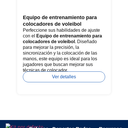
Equipo de entrenamiento para
Re
colocadores de voleibol
Lo
co
Perfeccione sus habilidades de ajuste
re
con el
Equipo de entrenamiento para
he
colocadores de voleibol
. Diseñado
pa
para mejorar la precisión, la
de
sincronización y la colocación de las
pat
manos, este equipo es ideal para los
jugadores que buscan mejorar sus
técnicas de colocador.
Ver detalles