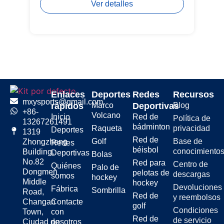
Ver detalles
Enlaces
Deportes
Redes
Recursos
mxysports@gmail.com
rápidos
Marco
Deportivas
Blog
+86-
Volcano
Inicio
Red de
Política de
13267261491
bádminton
Raqueta
privacidad
Deportes
1319
Red de
Golf
Base de
Zhongzheng
Redes
béisbol
conocimiento
Building,
Deportivas
Bolas
No.82
Red para
Centro de
Quiénes
Palo de
Dongmen
pelotas de
descargas
somos
hockey
Middle
hockey
Devoluciones
Fábrica
Sombrilla
Road,
Red de
y reembolsos
Changan
Contacte
golf
Condiciones
Town,
con
Red de
de servicio
Ciudad de
nosotros