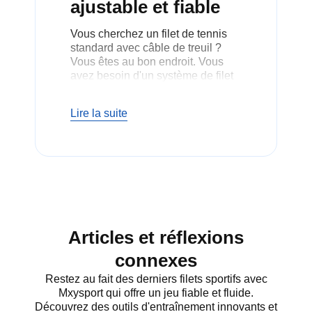
ajustable et fiable
Vous cherchez un filet de tennis
standard avec câble de treuil ?
Vous êtes au bon endroit. Vous
avez besoin d'un système de filet
de tennis fiable lorsque vous
remplacez, refaites ou initialisez
Lire la suite
votre court. Un filet de tennis
standard se trouve dans les
écoles, les clubs et les arènes de
tennis professionnelles. Le
système de câble à treuil permet
d'obtenir un filet bien tendu et de
niveau. Il fournit la tension correcte
pour maintenir le filet à la hauteur
réglementaire. Ce système rend le
Articles et réflexions
jeu régulier et agréable.
connexes
Restez au fait des derniers filets sportifs avec
Pourquoi
Mxysport qui offre un jeu fiable et fluide.
Découvrez des outils d'entraînement innovants et