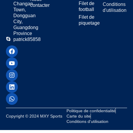
écoles, aux parcs et aux
Filet de
Changan
Conditions
contacter
clubs.
football
Town,
d'utilisation
Facile à installer avec un kit
Dongguan
Filet de
City,
d'installation de filet de
piquetage
Guangdong
tennis.
Province
Peut être utilisé avec
patrick85858
n'importe quel filet de tennis
de 42 pieds.
Offre des performances
durables.
Caractéristiques
importantes
Politique de confidentialité
Lorsque vous achetez un filet de
Copyright © 2024 MXY Sports
Carte du site
tennis durable avec un câble en
Conditions d'utilisation
acier, recherchez des bandeaux
solides et des doubles coutures.