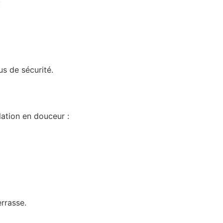
:
s de sécurité.
llation en douceur :
errasse.