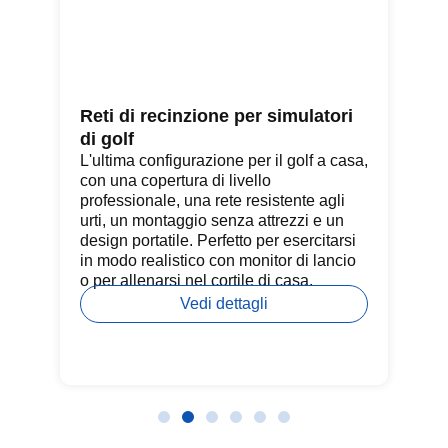
del
Reti di recinzione per simulatori
Se
di golf
Pr
qua
L'ultima configurazione per il golf a casa,
pal
con una copertura di livello
ne
professionale, una rete resistente agli
un
a
urti, un montaggio senza attrezzi e un
ri
design portatile. Perfetto per esercitarsi
in modo realistico con monitor di lancio
e
o per allenarsi nel cortile di casa.
Vedi dettagli