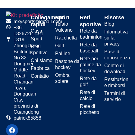
Collegamenti
Sport
Reti
Risorse
mxysports@gmail.com
rapidi
Telaio
sportive
Blog
+86-
Vulcano
Casa
Rete da
Informativa
13267261491
badminton
Racchetta
sulla
Sport
1319
privacy
Rete da
Golf
Zhongzheng
Reti
baseball
Base di
Building,
sportive
Palline
conoscenza
No.82
Rete per
Chi siamo
Bastone da
Dongmen
palline da
Centro di
hockey
Fabbrica
Middle
hockey
download
Ombra
Road,
Contatto
Rete da
Restituzioni
solare
Changan
golf
e rimborsi
Town,
Rete di
Termini di
Dongguan
calcio
servizio
City,
provincia di
Rete di
Guangdong
picchetto
patrick85858