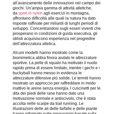
all'avanzamento delle innovazioni nel campo dei
giochi. Un'ampia gamma di attività atletiche,
da
sport in nylon
agli esercizi in montagna,
affrontano difficoltà alle quali la natura ha dato
risposte raffinate per miliardi di lunghi periodi di
sviluppo. Concentrandosi sugli esseri viventi che
prosperano in condizioni di guida esecutiva, gli
stilisti acquisiscono esperienza nel progredire
dell'attrezzatura atletica.
Alcuni modelli hanno mostrato come la
biomimetica abbia finora aiutato le attrezzature
sportive. La pelle di squalo ha motivato il nuoto
rapido prima di essere limitato, mentre i gechi e i
buckyball hanno messo in evidenza le
attrezzature difensive più solide. Le termiti hanno
mostrato un approccio per raffreddare in modo
inattivo le arene senza energia. I cuscinetti per le
dita dei piedi delle rane hanno dato una
motivazione normale e antiscivolo, che è stata
accolta nelle scarpe da trail running. Le
illustrazioni delle ali delle farfalle e delle piante
hanno informato sulle innovazioni basate sulla