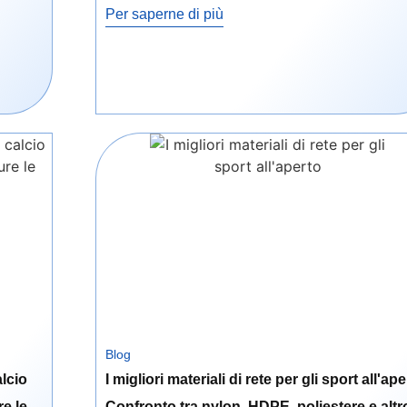
Per saperne di più
Blog
alcio
I migliori materiali di rete per gli sport all'ape
e le
Confronto tra nylon, HDPE, poliestere e altr