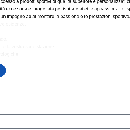
'accesso a prodotti sportivi di qualità superiore e personalizzati 
tà eccezionale, progettata per ispirare atleti e appassionati di spor
 e un impegno ad alimentare la passione e le prestazioni sportive
tre esigenze.
.
ndo.
ire la vostra soddisfazione.
cologiche.