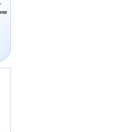
-
ente