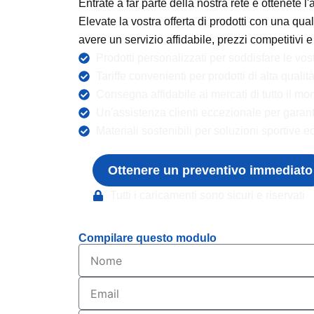
Entrate a far parte della nostra rete e ottenete l
Elevate la vostra offerta di prodotti con una quali
avere un servizio affidabile, prezzi competitivi
Prodotti personalizzati per soddisfare le vos
Tariffe convenienti per prodotti di alta qualità
Consegna affidabile ai mercati di tutto il mo
Un'assistenza clienti eccezionale per garant
Materiali sostenibili per soluzioni sportive e
Ottenere un preventivo immediato
Tutti i caricamenti sono sicuri e riservati
Compilare questo modulo