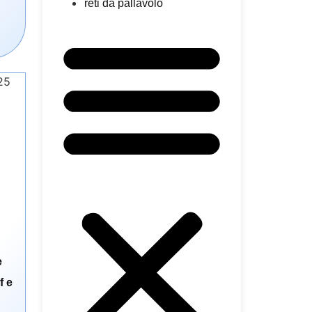
reti da pallavolo
e
f e