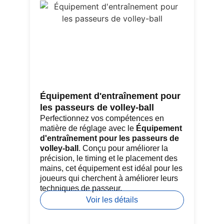
Équipement d'entraînement pour
Fi
les passeurs de volley-ball
si
Perfectionnez vos compétences en
Le
matière de réglage avec le
Équipement
à 
d'entraînement pour les passeurs de
pro
volley-ball
. Conçu pour améliorer la
ch
précision, le timing et le placement des
de
mains, cet équipement est idéal pour les
en
joueurs qui cherchent à améliorer leurs
mo
techniques de passeur.
en
Voir les détails