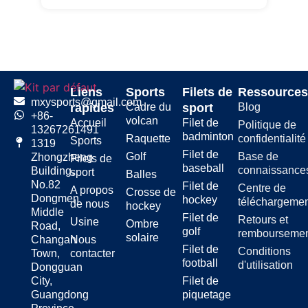
Liens
Sports
Filets de
Ressource
mxysports@gmail.com
rapides
Cadre du
sport
Blog
+86-
volcan
Accueil
Filet de
Politique de
13267261491
badminton
Raquette
confidentialité
Sports
1319
Filet de
Golf
Base de
Zhongzheng
Filets de
baseball
connaissance
Building,
sport
Balles
No.82
Filet de
Centre de
A propos
Crosse de
Dongmen
hockey
téléchargeme
de nous
hockey
Middle
Filet de
Retours et
Usine
Ombre
Road,
golf
rembourseme
solaire
Changan
Nous
Filet de
Conditions
Town,
contacter
football
d'utilisation
Dongguan
City,
Filet de
Guangdong
piquetage