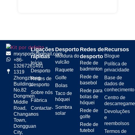
Ligações
Desporto
Redes de
Recursos
mxysports@gmail.com
rápidas
Moldura do
desporto
Blogue
+86-
vulcão
Início
Rede de
Política de
13267261491
badminton
Raquete
privacidade
Desporto
1319
Rede de
Golfe
Base de
Zhongzheng
Redes de
basebol
dados de
Building,
desporto
Bolas
conhecimento
No.82
Rede para
Sobre nós
Taco de
Dongmen
bolas de
Centro de
hóquei
Fábrica
Middle
hóquei
descarregame
Sombra
Road,
Contactar-
Rede de
Devoluções
solar
Changan
nos
golfe
e
Town,
reembolsos
Rede de
Dongguan
futebol
Termos de
City,