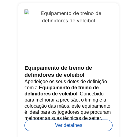
Equipamento de treino de
Re
definidores de voleibol
si
Aperfeiçoe os seus dotes de definição
A 
com a
Equipamento de treino de
ca
definidores de voleibol
. Concebido
pr
para melhorar a precisão, o timing e a
mo
colocação das mãos, este equipamento
po
é ideal para os jogadores que procuram
re
melhorar as suas técnicas de setter.
ou
Ver detalhes