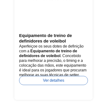
Equipamento de treino de
Re
definidores de voleibol
si
Aperfeiçoe os seus dotes de definição
A 
com a
Equipamento de treino de
ca
definidores de voleibol
. Concebido
pr
para melhorar a precisão, o timing e a
mo
colocação das mãos, este equipamento
po
é ideal para os jogadores que procuram
re
melhorar as suas técnicas de setter.
ou
Ver detalhes