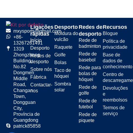
Ligações
Desporto
Redes de
Recursos
mxysports@gmail.com
rápidas
Moldura do
desporto
Blogue
+86-
vulcão
Início
Rede de
Política de
13267261491
badminton
Raquete
privacidade
Desporto
1319
Rede de
Golfe
Base de
Zhongzheng
Redes de
basebol
dados de
Building,
desporto
Bolas
conhecimento
No.82
Rede para
Sobre nós
Taco de
Dongmen
bolas de
Centro de
hóquei
Fábrica
Middle
hóquei
descarregame
Sombra
Road,
Contactar-
Rede de
Devoluções
solar
Changan
nos
golfe
e
Town,
reembolsos
Rede de
Dongguan
futebol
Termos de
City,
serviço
Província de
Rede de
Guangdong
piquete
patrick85858