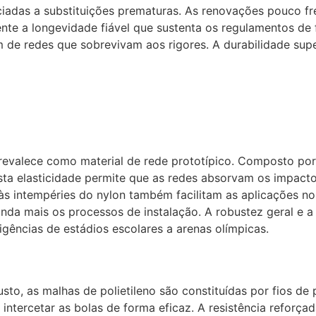
ociadas a substituições prematuras. As renovações pouco 
mente a longevidade fiável que sustenta os regulamentos de
 de redes que sobrevivam aos rigores. A durabilidade su
 prevalece como material de rede prototípico. Composto po
ta elasticidade permite que as redes absorvam os impactos
a às intempéries do nylon também facilitam as aplicações 
inda mais os processos de instalação. A robustez geral e a
gências de estádios escolares a arenas olímpicas.
sto, as malhas de polietileno são constituídas por fios de
 intercetar as bolas de forma eficaz. A resistência reforç