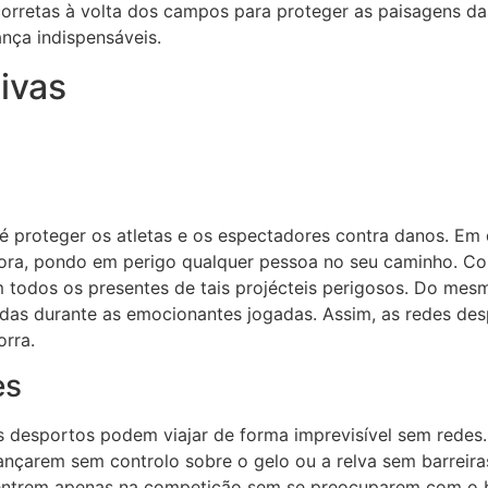
 corretas à volta dos campos para proteger as paisagens d
nça indispensáveis.
ivas
a é proteger os atletas e os espectadores contra danos. E
hora, pondo em perigo qualquer pessoa no seu caminho. Co
todos os presentes de tais projécteis perigosos. Do mesm
rdidas durante as emocionantes jogadas. Assim, as redes de
orra.
es
s desportos podem viajar de forma imprevisível sem redes.
ançarem sem controlo sobre o gelo ou a relva sem barreiras
centrem apenas na competição sem se preocuparem com o