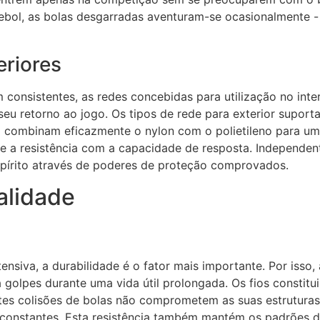
bol, as bolas desgarradas aventuram-se ocasionalmente -
eriores
nsistentes, as redes concebidas para utilização no interio
o seu retorno ao jogo. Os tipos de rede para exterior supo
 combinam eficazmente o nylon com o polietileno para uma
e a resistência com a capacidade de resposta. Independent
espírito através de poderes de proteção comprovados.
alidade
ntensiva, a durabilidade é o fator mais importante. Por iss
 a golpes durante uma vida útil prolongada. Os fios consti
s colisões de bolas não comprometem as suas estruturas. U
 constantes. Esta resistência também mantém os padrões d