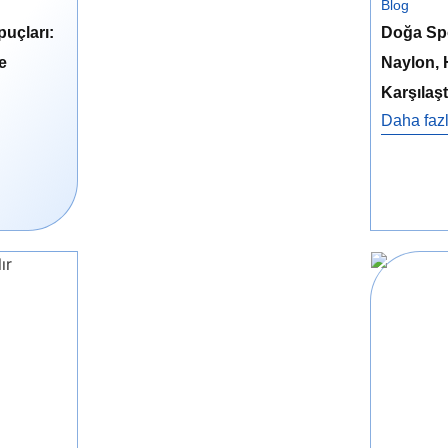
Blog
puçları:
Doğa Spor
e
Naylon, 
Karşılaşt
Daha fazl