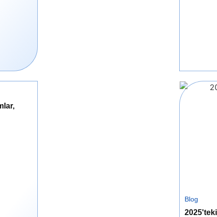
mlar,
Blog
2025'teki