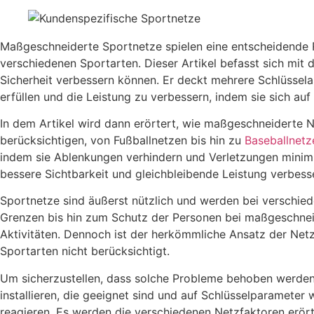
Maßgeschneiderte Sportnetze spielen eine entscheidende Ro
verschiedenen Sportarten. Dieser Artikel befasst sich mi
Sicherheit verbessern können. Er deckt mehrere Schlüsselas
erfüllen und die Leistung zu verbessern, indem sie sich au
In dem Artikel wird dann erörtert, wie maßgeschneiderte 
berücksichtigen, von Fußballnetzen bis hin zu
Baseballnetz
indem sie Ablenkungen verhindern und Verletzungen minimie
bessere Sichtbarkeit und gleichbleibende Leistung verbess
Sportnetze sind äußerst nützlich und werden bei verschie
Grenzen bis hin zum Schutz der Personen bei maßgeschneide
Aktivitäten. Dennoch ist der herkömmliche Ansatz der Netze
Sportarten nicht berücksichtigt.
Um sicherzustellen, dass solche Probleme behoben werden,
installieren, die geeignet sind und auf Schlüsselparameter
reagieren. Es werden die verschiedenen Netzfaktoren erörte