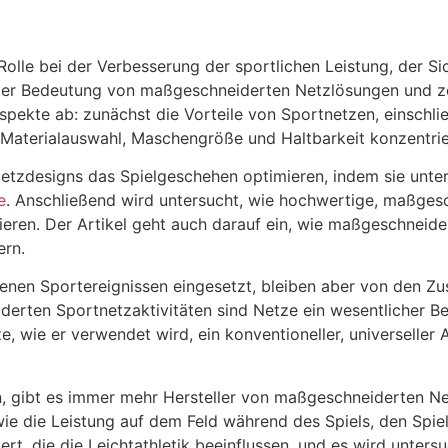
lle bei der Verbesserung der sportlichen Leistung, der Si
t der Bedeutung von maßgeschneiderten Netzlösungen und ze
pekte ab: zunächst die Vorteile von Sportnetzen, einschlie
f Materialauswahl, Maschengröße und Haltbarkeit konzentrie
Netzdesigns das Spielgeschehen optimieren, indem sie unte
e
. Anschließend wird untersucht, wie hochwertige, maßgesc
ren. Der Artikel geht auch darauf ein, wie maßgeschneider
ern.
denen Sportereignissen eingesetzt, bleiben aber von den Z
rten Sportnetzaktivitäten sind Netze ein wesentlicher Bes
, wie er verwendet wird, ein konventioneller, universeller 
 gibt es immer mehr Hersteller von maßgeschneiderten Net
 wie die Leistung auf dem Feld während des Spiels, den Spi
rt, die die Leichtathletik beeinflussen, und es wird unters