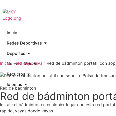
Inicio
Redes Deportivas
Deportes
Inicio
"
Red deportiva
"
Red de bádminton portátil con sop
Nuestra fábrica
Recursos
Idiomas
Red de bádminton
Red de bádminton portá
Solicitar
Instale el bádminton en cualquier lugar con esta red portát
presupuesto
rápido, vayas donde vayas.