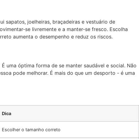
i sapatos, joelheiras, braçadeiras e vestuário de
vimentar-se livremente e a manter-se fresco. Escolha
rreto aumenta o desempenho e reduz os riscos.
. É uma óptima forma de se manter saudável e social. Não
essoa pode melhorar. É mais do que um desporto - é uma
Dica
Escolher o tamanho correto