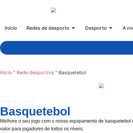
Início
Redes de desporto
Desporto
A no
Início
"
Rede desportiva
"
Basquetebol
Rede de basebol
Basquetebol
Melhore o seu jogo com o nosso equipamento de basquetebol de
valor para jogadores de todos os níveis.