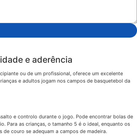
idade e aderência
cipiante ou de um profissional, oferece um excelente
s crianças e adultos jogam nos campos de basquetebol da
alto e controlo durante o jogo. Pode encontrar bolas de
io. Para as crianças, o tamanho 5 é o ideal, enquanto os
las de couro se adequam a campos de madeira.