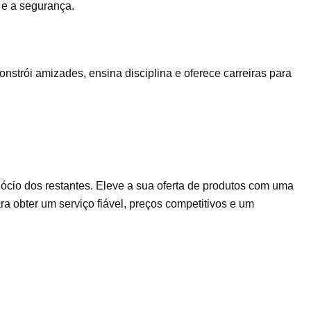
 e a segurança.
onstrói amizades, ensina disciplina e oferece carreiras para
ócio dos restantes. Eleve a sua oferta de produtos com uma
ra obter um serviço fiável, preços competitivos e um